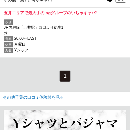
その他千葉 / いちゃキャバ
五井エリアで最大手のingグループのいちゃキャバ!
交通
JR内房線「五井駅」西口より徒歩1
分
20:00～LAST
営業
月曜日
休日
Yシャツ
衣装
1
その他千葉の口コミ体験談を見る