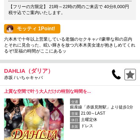
【フリーの方限定】 21時～22時の間のご来店で 40分8,000円
税サ込でご案内いたします。
モッティ 1Point!
六本木で十年以上営業している老舗のセクキャバ!豪華な和の店内
とそれに見合った、眩い輝きを放つ六本木美女達が抱きしめてくれ
るぞ!至福の時間がここにあるッ
DAHLIA（ダリア）
赤坂 / いちゃキャバ
上質な空間で叶う大人だけの特別な時間を...
交通
銀座線「赤坂見附駅」より徒歩1分
21:00～LAST
営業
土曜定休
休日
ドレス
衣装