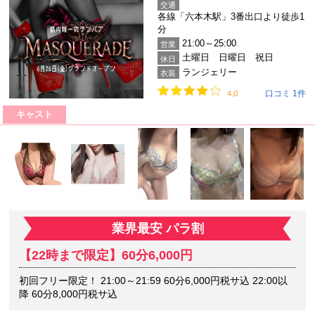
交通
各線「六本木駅」3番出口より徒歩1
分
21:00～25:00
営業
土曜日 日曜日 祝日
休日
ランジェリー
衣装
口コミ 1件
4.0
キャスト
業界最安 パラ割
【22時まで限定】60分6,000円
初回フリー限定！ 21:00～21:59 60分6,000円税サ込 22:00以
降 60分8,000円税サ込