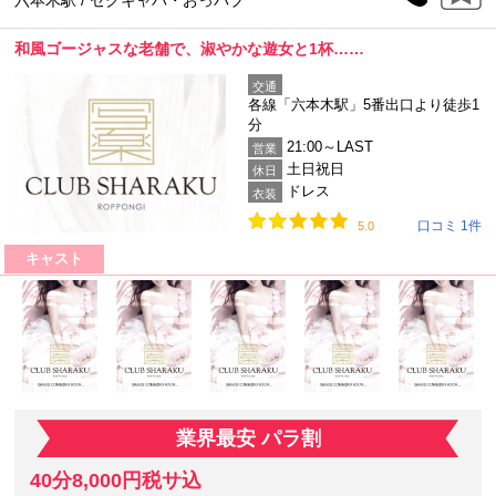
六本木駅 / セクキャバ・おっパブ
和風ゴージャスな老舗で、淑やかな遊女と1杯……
交通
各線「六本木駅」5番出口より徒歩1
分
21:00～LAST
営業
土日祝日
休日
ドレス
衣装
口コミ 1件
5.0
キャスト
業界最安 パラ割
40分8,000円税サ込