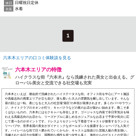
日曜祝日定休
休日
水着
衣装
1
六本木エリアの口コミ体験談を見る
六本木エリアの特徴
ハイクラスな街『六本木』なら洗練された美女と出会える。グ
ローバル美女と交流できる社交場も充実
六本木といえば、都会的で洗練されたハイステータスな街。オフィス街を中心にアート施設
や高級志向の商業エリアが立ち並び、落ち着いた大人の雰囲気を醸し出しています。そんな
昼の顔とは一転、夜になると大人の社交場“港区”の本領が発揮されます。多くのバーやラウン
ジ、ナイトクラブのネオンが灯り、キャバクラなどの夜のお店が賑わい始めます。数こそ多
くはないものの、六本木にはセクキャバも存在します。ゴージャスな内装で非日常気分を味
わえる高級志向のお店から、リーズナブルに楽しめるカジュアルなお店まで予算や気分に応
じて選べるのがポイントです。ドレスよりセクシーな下着姿でキャストが接客するランジェ
リーパブや、世界各国の美女がダイナミックなポールダンスを披露するショーパブも人気で
す。ハイレベルな街で日々磨かれていくからか、キャストは垢抜けた芸能人級の美女揃い。
洗練された会話力や気配り、国際的な感性を持つ女性も多く、海外からのゲストとの交流に