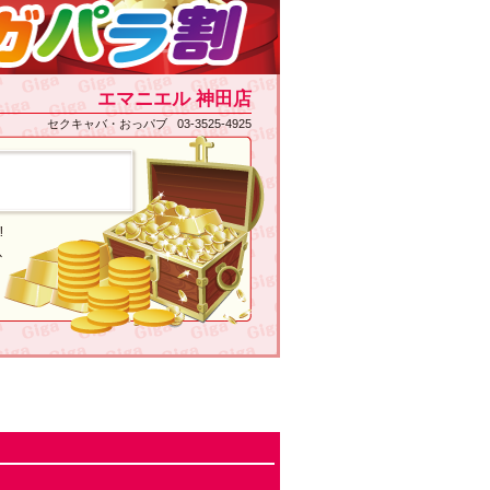
エマニエル 神田店
セクキャバ・おっパブ 03-3525-4925
︎
以