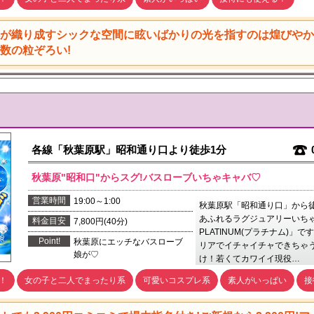
が織り成すシックな空間に眩いばかりの光を指すのは煌びや
数の粒ぞろい!
各線「秋葉原駅」昭和通り口より徒歩1分
秋葉原"昭和口"からスグ!バスローブいちゃキャバ♡
営業時間
19:00～1:00
秋葉原駅「昭和通り口」から
あふれるラグジュアリーいちゃ
料金目安
7,800円(40分)
PLATINUM(プラチナム)」
Point!
秋葉原にエッチなバスローブ
リアでイチャイチャできちゃ
娘が♡
け！若くてカワイイ現役…
！
女の子と二人でまったり系
可愛いコスプレ系
素人がいっぱい
接