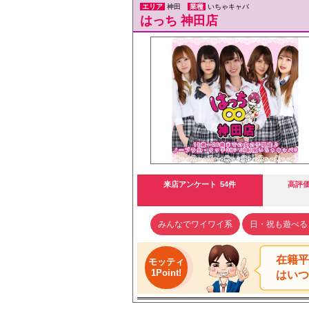
エリア
神田
業種
いちゃキャバ
はっち 神田店
来店アンケート
54件
高評
みんなでワイワイ系
日・祝も遊べる
在籍平
モッティ
1Point!
はいつ