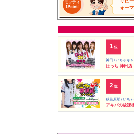
リピー
モッティ
1Point!
ォーマ
1
位
神田 / いちゃキ
はっち 神田店
2
位
秋葉原駅 / いち
アキバの放課