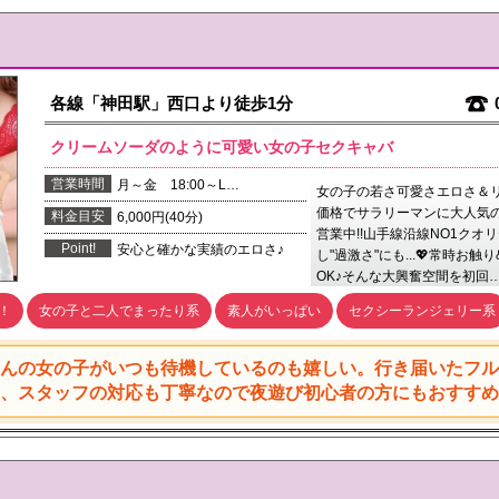
各線「神田駅」西口より徒歩1分
クリームソーダのように可愛い女の子セクキャバ
営業時間
月～金 18:00～L…
女の子の若さ可愛さエロさ＆
価格でサラリーマンに大人気
料金目安
6,000円(40分)
営業中!!山手線沿線NO1クオ
Point!
安心と確かな実績のエロさ♪
し"過激さ"にも...💖常時お触
OK♪そんな大興奮空間を初回
！
女の子と二人でまったり系
素人がいっぱい
セクシーランジェリー系
んの女の子がいつも待機しているのも嬉しい。行き届いたフ
、スタッフの対応も丁寧なので夜遊び初心者の方にもおすすめ