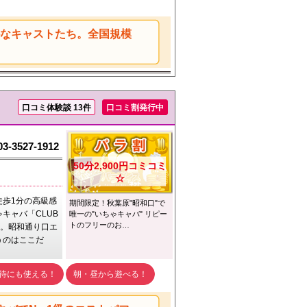
かなキャストたち。全国規模
口コミ体験談 13件
口コミ割発行中
03-3527-1912
50分2,900円コミコミ
☆
徒歩1分の高級感
期間限定！秋葉原"昭和口"で
キャバ「CLUB
唯一の"いちゃキャバ" リピー
トのフリーのお…
です。昭和通り口エ
うのはここだ
待にも使える！
朝・昼から遊べる！