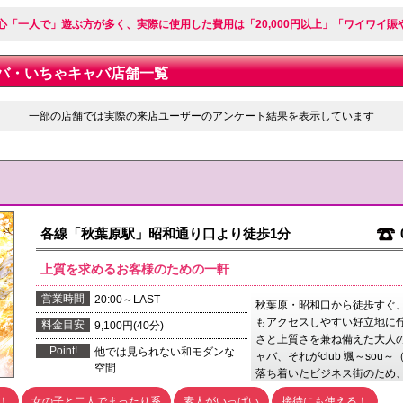
心「一人で」遊ぶ方が多く、実際に使用した費用は「20,000円以上」「ワイワイ
バ・いちゃキャバ店舗一覧
一部の店舗では実際の来店ユーザーのアンケート結果を表示しています
各線「秋葉原駅」昭和通り口より徒歩1分
上質を求めるお客様のための一軒
営業時間
20:00～LAST
秋葉原・昭和口から徒歩すぐ
もアクセスしやすい好立地に
料金目安
9,100円(40分)
さと上質さを兼ね備えた大人
Point!
他では見られない和モダンな
ャバ、それがclub 颯～sou
空間
落ち着いたビジネス街のため
！
女の子と二人でまったり系
素人がいっぱい
接待にも使える！