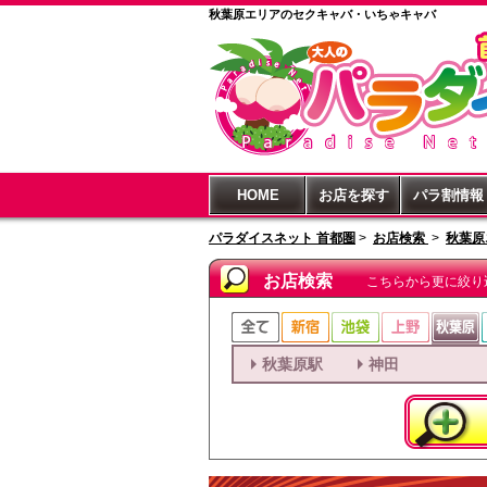
秋葉原エリアのセクキャバ・いちゃキャバ
HOME
お店を探す
パラ割情報
パラダイスネット 首都圏
>
お店検索
>
秋葉原
お店検索
こちらから更に絞り
秋葉原駅
神田