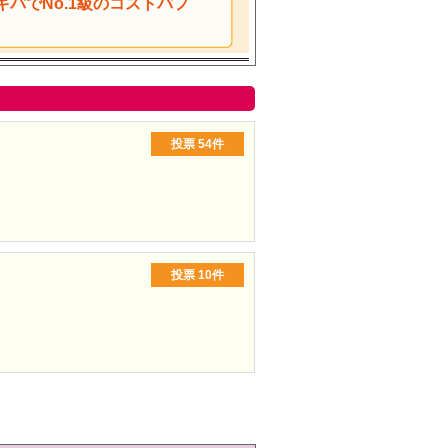
アキバでNo.1級のコストパフ
投票
54件
投票
10件