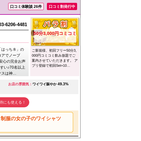
口コミ体験談 26件
口コミ割発行中
03-6206-4481
50分3,000円コミコミ
「はっち８」の
ご新規様、初回フリー50分3,
ロアでノーブ
000円コミコミ飲み放題でご
案内させていただきます。 ア
安心の完全お声
プリ登録で初回Set+10…
すい♪70名以上
クスは神…
49.3%
お店の雰囲気：
ワイワイ賑やか
待にも使える！
ラ制服の女の子のワイシャツ