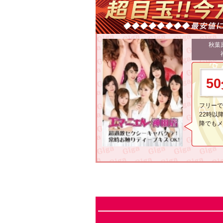
秋葉
5
フリーで
22時以
降でもメ