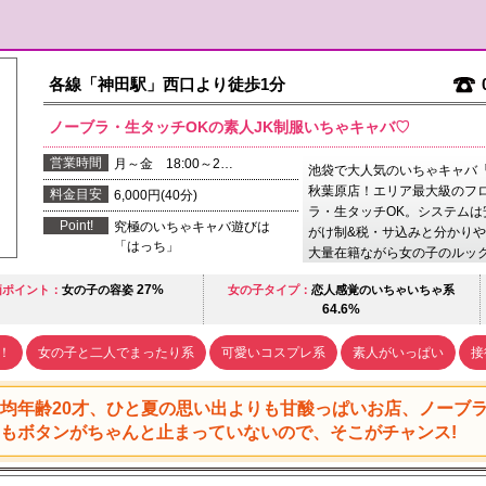
各線「神田駅」西口より徒歩1分
ノーブラ・生タッチOKの素人JK制服いちゃキャバ♡
営業時間
月～金 18:00～2…
池袋で大人気のいちゃキャバ
秋葉原店！エリア最大級のフ
料金目安
6,000円(40分)
ラ・生タッチOK。システムは
Point!
究極のいちゃキャバ遊びは
がけ制&税・サ込みと分かりや
「はっち」
大量在籍ながら女の子のルッ
27%
価ポイント：
女の子の容姿
女の子タイプ：
恋人感覚のいちゃいちゃ系
64.6%
！
女の子と二人でまったり系
可愛いコスプレ系
素人がいっぱい
接
均年齢20才、ひと夏の思い出よりも甘酸っぱいお店、ノーブ
もボタンがちゃんと止まっていないので、そこがチャンス!