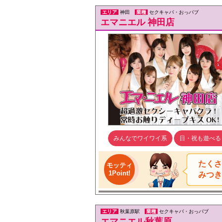
エリア
神田
業種
セクキャバ・おっパブ
エマニエル 神田店
みんなでワイワイ系
日・祝も遊べる
たくさ
モッティ
1Point!
みつき
エリア
秋葉原駅
業種
セクキャバ・おっパブ
エマニエル秋葉原