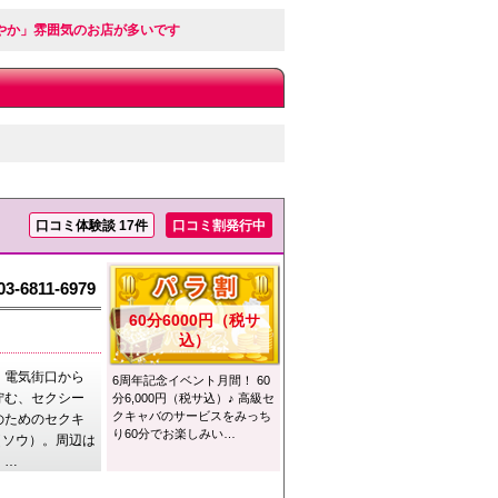
賑やか」雰囲気のお店が多いです
口コミ体験談 17件
口コミ割発行中
03-6811-6979
60分6000円（税サ
込）
、電気街口から
6周年記念イベント月間！ 60
佇む、セクシー
分6,000円（税サ込）♪ 高級セ
クキャバのサービスをみっち
のためのセクキ
り60分でお楽しみい…
～（ソウ）。周辺は
、…