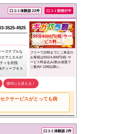
口コミ体験談 22件
口コミ割発行中
03-3525-4925
50分4000円(税･サー
ビス料…
リーズナブルな
フリーで22時までにご来店の
のエマニエルが
お客様は50分4,000円(税･サ
ービス料金込み)飲み放題で
リティを目指
ご案内‼︎ 22時以降に…
り&ディープキス
…
接待にも使える！
ルセクサービスがとっても病
口コミ体験談 2件