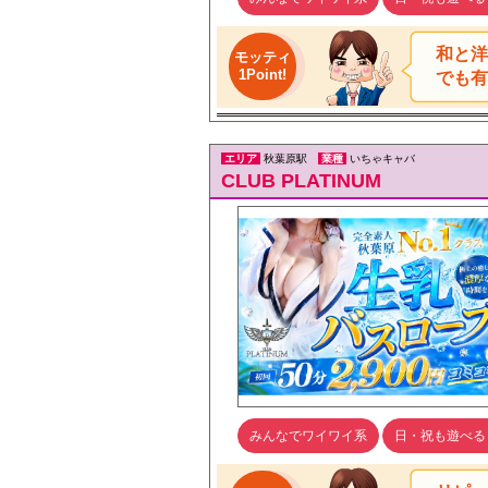
和と洋
モッティ
1Point!
でも有
エリア
秋葉原駅
業種
いちゃキャバ
CLUB PLATINUM
みんなでワイワイ系
日・祝も遊べる