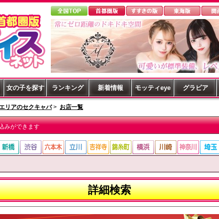
女の子を探す
ランキング
新着情報
モッティeye
グラビア
エリアのセクキャバ
>
お店一覧
込みができます
詳細検索