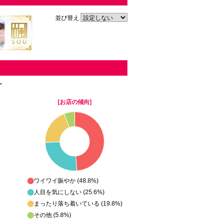
並び替え
す
[お店の傾向]
ワイワイ賑やか (48.8%)
人目を気にしない (25.6%)
まったり落ち着いている (19.8%)
その他 (5.8%)