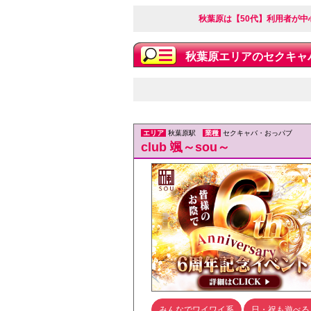
秋葉原は【50代】利用者が中
秋葉原エリアのセクキャ
エリア
秋葉原駅
業種
セクキャバ・おっパブ
club 颯～sou～
みんなでワイワイ系
日・祝も遊べる