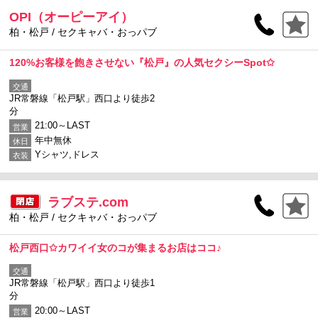
OPI（オーピーアイ）
柏・松戸 / セクキャバ・おっパブ
120%お客様を飽きさせない『松戸』の人気セクシーSpot✩
交通
JR常磐線「松戸駅」西口より徒歩2
分
21:00～LAST
営業
年中無休
休日
Yシャツ,ドレス
衣装
ラブステ.com
柏・松戸 / セクキャバ・おっパブ
松戸西口✩カワイイ女のコが集まるお店はココ♪
交通
JR常磐線「松戸駅」西口より徒歩1
分
20:00～LAST
営業