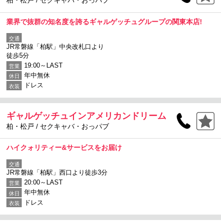
柏・松戸 / セクキャバ・おっパブ
業界で抜群の知名度を誇るギャルゲッチュグループの関東本店!
交通
JR常磐線「柏駅」中央改札口より
徒歩5分
19:00～LAST
営業
年中無休
休日
ドレス
衣装
ギャルゲッチュインアメリカンドリーム
柏・松戸 / セクキャバ・おっパブ
ハイクォリティー&サービスをお届け
交通
JR常磐線「柏駅」西口より徒歩3分
20:00～LAST
営業
年中無休
休日
ドレス
衣装