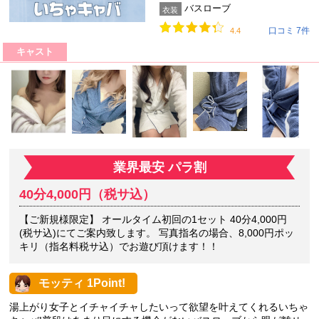
バスローブ
衣装
口コミ 7件
4.4
キャスト
業界最安 パラ割
40分4,000円（税サ込）
【ご新規様限定】 オールタイム初回の1セット 40分4,000円
(税サ込)にてご案内致します。 写真指名の場合、8,000円ポッ
キリ（指名料税サ込）でお遊び頂けます！！
モッティ 1Point!
湯上がり女子とイチャイチャしたいって欲望を叶えてくれるいちゃ