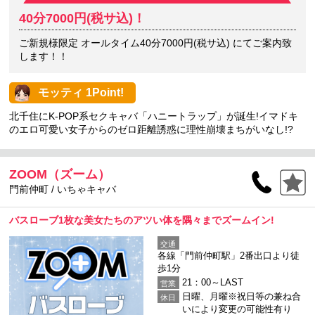
40分7000円(税サ込)！
ご新規様限定 オールタイム40分7000円(税サ込) にてご案内致
します！！
モッティ 1Point!
北千住にK-POP系セクキャバ「ハニートラップ」が誕生!イマドキ
のエロ可愛い女子からのゼロ距離誘惑に理性崩壊まちがいなし!?
ZOOM（ズーム）
門前仲町 / いちゃキャバ
バスローブ1枚な美女たちのアツい体を隅々までズームイン!
交通
各線「門前仲町駅」2番出口より徒
歩1分
21：00～LAST
営業
日曜、月曜※祝日等の兼ね合
休日
いにより変更の可能性有り