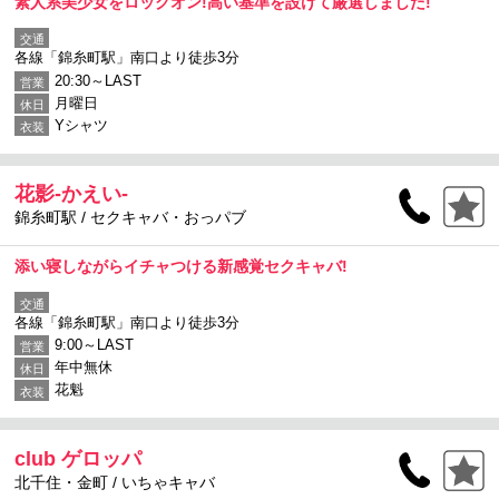
素人系美少女をロックオン!高い基準を設けて厳選しました!
交通
各線「錦糸町駅」南口より徒歩3分
20:30～LAST
営業
月曜日
休日
Yシャツ
衣装
花影-かえい-
錦糸町駅 / セクキャバ・おっパブ
添い寝しながらイチャつける新感覚セクキャバ!
交通
各線「錦糸町駅」南口より徒歩3分
9:00～LAST
営業
年中無休
休日
花魁
衣装
club ゲロッパ
北千住・金町 / いちゃキャバ