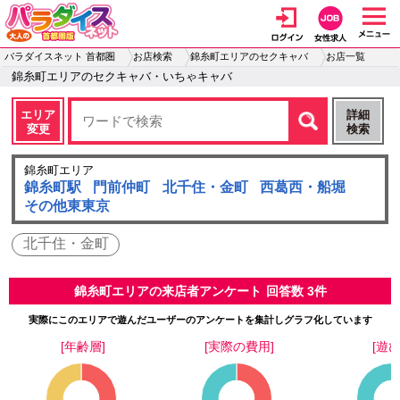
パラダイスネット 首都圏
お店検索
錦糸町エリアのセクキャバ
お店一覧
錦糸町エリアのセクキャバ・いちゃキャバ
エリア
詳細
変更
検索
錦糸町エリア
錦糸町駅
門前仲町
北千住・金町
西葛西・船堀
その他東東京
北千住・金町
錦糸町エリアの来店者アンケート
回答数 3件
実際にこのエリアで遊んだユーザーのアンケートを集計しグラフ化しています
[年齢層]
[実際の費用]
[遊び