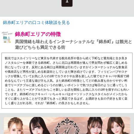
1
錦糸町エリアの口コミ体験談を見る
錦糸町エリアの特徴
異国情緒も味わえるインターナショナルな『錦糸町』は観光と
遊びどちらも満足できる街
観光ではスカイツリーなど東京を代表する観光名所や昔から続く下町など最先端と古き良き
ノスタルジーを体験できる錦糸町。さらに北口は再開発が進んで男女問わず幅広く楽しめる
街になっています。反対にある南口は再開発は行わていますがインターナショナルな飲食店
や風俗店など男性が楽しめる歓楽街としていまだ輝き続けています。フィリピンパブやスナ
ックが密集していてお気に入りの1軒でカラオケやお酒を楽しんだ後でセクキャバや風俗で締
めるなんていう王道な遊び方も人気。また錦糸町の特徴としてどの飲み屋も分かりやすい料
金でリーズナブルに楽しめるというのが嬉しいポイントで気づけば毎日のように通ってしう
ことも。またリーズナブルだからこそ新しいお店を開拓しお気に入りの1軒を探すのにも向い
ています。錦糸町のセクキャバ・いちゃキャバはオーソドックスなスタイルがメインだから
すぐに盛り上がることができ誰でもきっと満足できるはず。お酒好きも女の子好きも安く楽
しく盛り上がれる街、それが『錦糸町』の良さかもしれません。