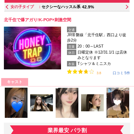
女の子タイプ ：
セクシーなハッスル系
42.9%
北千住で爆アガり!K-POP×刺激空間
交通
JR常磐線「北千住駅」西口より徒
歩2分
20：00～LAST
営業
日曜定休 ※12/31.1/1 は店休
休日
みとなります
Tシャツ＆ミニスカ
衣装
口コミ 5件
3.8
キャスト
業界最安 パラ割