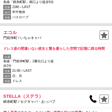
各線「錦糸町駅」南口より徒歩5分
21時～LAST
営業
年中無休
休日
バスローブ
衣装
エコル
門前仲町 / いちゃキャバ
ドレス姿の間違いない彼女と贅を凝らした空間で記憶に残る時間
交通
各線「門前仲町駅」2番出口より徒
歩2分
21:00～LAST
営業
日、月
休日
ドレス
衣装
STELLA（ステラ）
錦糸町駅 / セクキャバ・おっパブ