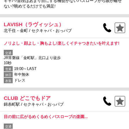
キャバ!普段はあまり目にする機会がないバスローブから眼が離せ
ない?眺めてるだけでも満足!
LAVISH（ラヴィッシュ）
北千住・金町 / セクキャバ・おっパブ
ノリよし・顔よし・胸もよし!楽しくイチャつきたいを叶えます!
交通
JR常磐線「金町駅」北口より徒歩
10秒
19:00～LAST
営業
年中無休
休日
ドレス
衣装
CLUB どこでもドア
錦糸町駅 / セクキャバ・おっパブ
目の前に広がるめくるめくバスローブの楽園...
交通