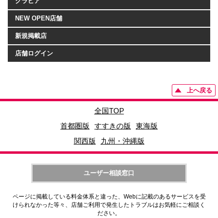
グラビア
NEW OPEN店舗
新規掲載店
店舗ログイン
上へ戻る
全国TOP
首都圏版
すすきの版
東海版
関西版
九州・沖縄版
ユーザー相談窓口
ページに掲載している料金体系と違った、Webに記載のあるサービスを受
けられなかった等々、店舗ご利用で発生したトラブルはお気軽にご相談く
ださい。