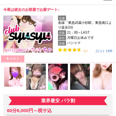
今夜は彼女のお部屋でお家デート♪
交通
各線「東急武蔵小杉駅」東急南口よ
り徒歩2分
21：00～LAST
営業
月曜日お休みです
休日
パジャマ
衣装
口コミ 19件
4.7
キャスト
業界最安 パラ割
60分6,000円～税サ込