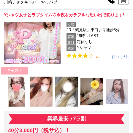
川崎 / セクキャバ・おっパブ
Yシャツ女子とラブタイム♡今夜をカラフルな思い出で彩ります!
交通
JR「鶴見駅」東口より徒歩5分
19時～LAST
営業
定休なし
休日
Yシャツ
衣装
口コミ 5件
4.2
キャスト
業界最安 パラ割
40分3,000円（税サ込）！