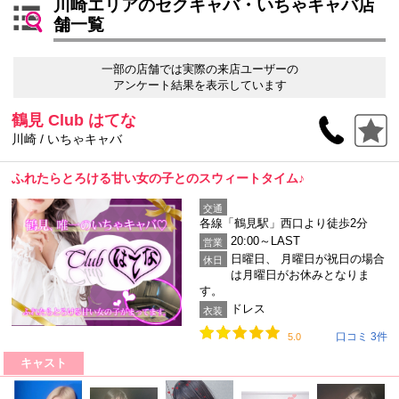
川崎エリアのセクキャバ・いちゃキャバ店
舗一覧
一部の店舗では実際の来店ユーザーの
アンケート結果を表示しています
鶴見 Club はてな
川崎 / いちゃキャバ
ふれたらとろける甘い女の子とのスウィートタイム♪
交通
各線「鶴見駅」西口より徒歩2分
20:00～LAST
営業
日曜日、 月曜日が祝日の場合
休日
は月曜日がお休みとなりま
す。
ドレス
衣装
口コミ 3件
5.0
キャスト