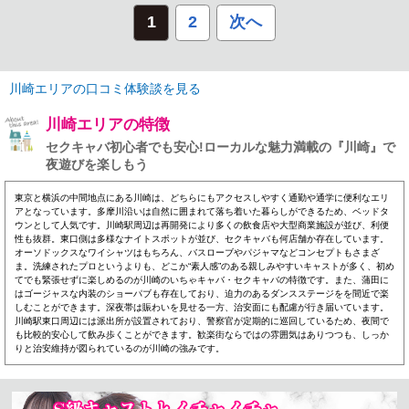
1
2
次へ
川崎エリアの口コミ体験談を見る
川崎エリアの特徴
セクキャバ初心者でも安心!ローカルな魅力満載の『川崎』で
夜遊びを楽しもう
東京と横浜の中間地点にある川崎は、どちらにもアクセスしやすく通勤や通学に便利なエリ
アとなっています。多摩川沿いは自然に囲まれて落ち着いた暮らしができるため、ベッドタ
ウンとして人気です。川崎駅周辺は再開発により多くの飲食店や大型商業施設が並び、利便
性も抜群。東口側は多様なナイトスポットが並び、セクキャバも何店舗か存在しています。
オーソドックスなワイシャツはもちろん、バスローブやパジャマなどコンセプトもさまざ
ま。洗練されたプロというよりも、どこか“素人感”のある親しみやすいキャストが多く、初め
てでも緊張せずに楽しめるのが川崎のいちゃキャバ・セクキャバの特徴です。また、蒲田に
はゴージャスな内装のショーパブも存在しており、迫力のあるダンスステージをを間近で楽
しむことができます。深夜帯は賑わいを見せる一方、治安面にも配慮が行き届いています。
川崎駅東口周辺には派出所が設置されており、警察官が定期的に巡回しているため、夜間で
も比較的安心して飲み歩くことができます。歓楽街ならではの雰囲気はありつつも、しっか
りと治安維持が図られているのが川崎の強みです。