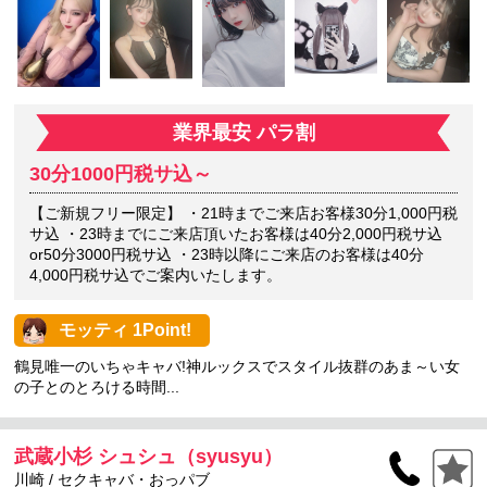
業界最安 パラ割
30分1000円税サ込～
【ご新規フリー限定】 ・21時までご来店お客様30分1,000円税
サ込 ・23時までにご来店頂いたお客様は40分2,000円税サ込
or50分3000円税サ込 ・23時以降にご来店のお客様は40分
4,000円税サ込でご案内いたします。
モッティ 1Point!
鶴見唯一のいちゃキャバ!神ルックスでスタイル抜群のあま～い女
の子とのとろける時間...
武蔵小杉 シュシュ（syusyu）
川崎 / セクキャバ・おっパブ