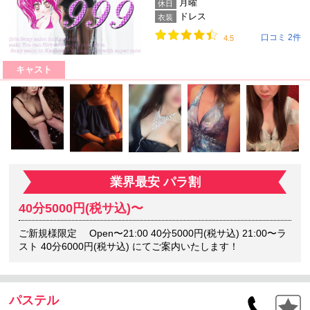
月曜
休日
ドレス
衣装
口コミ 2件
4.5
キャスト
業界最安 パラ割
40分5000円(税サ込)〜
ご新規様限定 Open〜21:00 40分5000円(税サ込) 21:00〜ラ
スト 40分6000円(税サ込) にてご案内いたします！
パステル