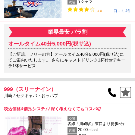
Yシャツ
衣装
口コミ 4件
4.0
業界最安 パラ割
オールタイム40分5,000円(税サ込)
【ご新規、フリーの方】オールタイム40分5,000円(税サ込)に
てご案内いたします。 さらにキャストドリンク1杯付orテキー
ラ1杯サービス！
999（スリーナイン）
川崎 / セクキャバ・おっパブ
税込価格&前払システム!深く考えなくてもコスパ◎
交通
各線「川崎駅」東口より徒歩5分
20:00～last
営業