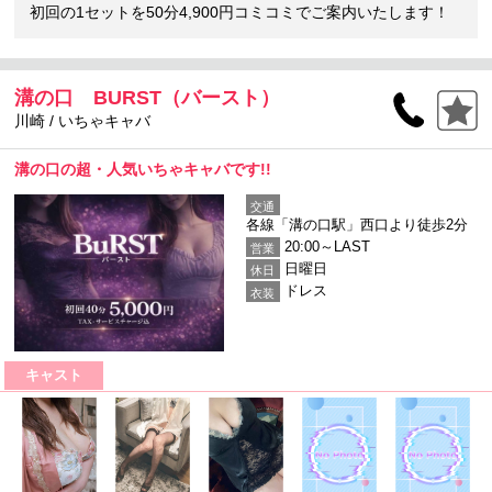
初回の1セットを50分4,900円コミコミでご案内いたします！
溝の口 BURST（バースト）
川崎 / いちゃキャバ
溝の口の超・人気いちゃキャバです!!
交通
各線「溝の口駅」西口より徒歩2分
20:00～LAST
営業
日曜日
休日
ドレス
衣装
キャスト