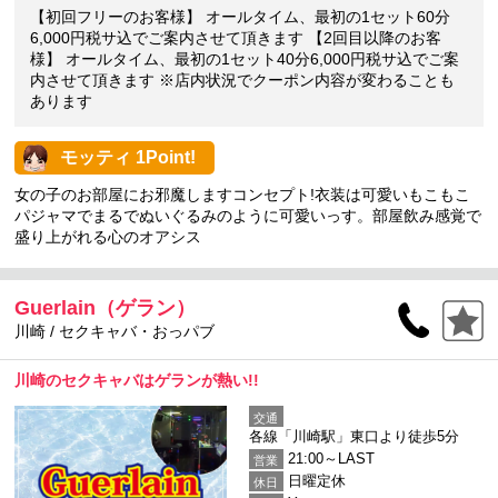
【初回フリーのお客様】 オールタイム、最初の1セット60分
6,000円税サ込でご案内させて頂きます 【2回目以降のお客
様】 オールタイム、最初の1セット40分6,000円税サ込でご案
内させて頂きます ※店内状況でクーポン内容が変わることも
あります
モッティ 1Point!
女の子のお部屋にお邪魔しますコンセプト!衣装は可愛いもこもこ
パジャマでまるでぬいぐるみのように可愛いっす。部屋飲み感覚で
盛り上がれる心のオアシス
Guerlain（ゲラン）
川崎 / セクキャバ・おっパブ
川崎のセクキャバはゲランが熱い!!
交通
各線「川崎駅」東口より徒歩5分
21:00～LAST
営業
日曜定休
休日