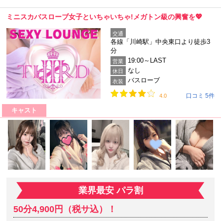
ミニスカバスローブ女子といちゃいちゃ!メガトン級の興奮を💖
交通
各線「川崎駅」中央東口より徒歩3
分
19:00～LAST
営業
なし
休日
バスローブ
衣装
口コミ 5件
4.0
キャスト
業界最安 パラ割
50分4,900円（税サ込）！