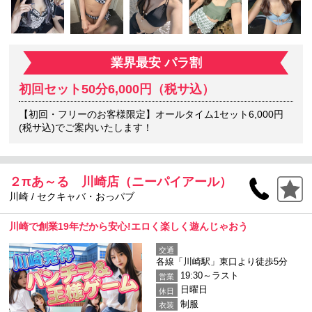
業界最安 パラ割
初回セット50分6,000円（税サ込）
【初回・フリーのお客様限定】オールタイム1セット6,000円
(税サ込)でご案内いたします！
２πあ～る 川崎店（ニーパイアール）
川崎 / セクキャバ・おっパブ
川崎で創業19年だから安心!エロく楽しく遊んじゃおう
交通
各線「川崎駅」東口より徒歩5分
19:30～ラスト
営業
日曜日
休日
制服
衣装