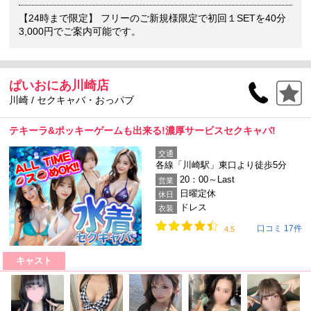
【24時まで限定】 フリーのご新規様限定で初回１SETを40分
3,000円でご案内可能です。
ぱいおにあ川崎店
川崎 / セクキャバ・おっパブ
テキーラ&ポッキーゲームも出来る!濃厚サービスセクキャバ!
交通
各線「川崎駅」東口より徒歩5分
20：00～Last
営業
日曜定休
休日
ドレス
衣装
口コミ 17件
4.5
キャスト