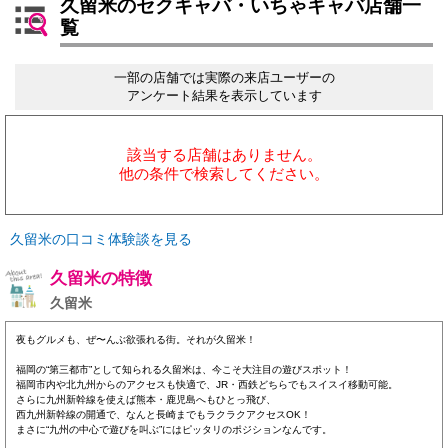
久留米のセクキャバ・いちゃキャバ店舗一
覧
一部の店舗では実際の来店ユーザーの
アンケート結果を表示しています
該当する店舗はありません。
他の条件で検索してください。
久留米の口コミ体験談を見る
久留米の特徴
久留米
夜もグルメも、ぜ〜んぶ欲張れる街。それが久留米！
福岡の“第三都市”として知られる久留米は、今こそ大注目の遊びスポット！
福岡市内や北九州からのアクセスも快適で、JR・西鉄どちらでもスイスイ移動可能。
さらに九州新幹線を使えば熊本・鹿児島へもひとっ飛び、
西九州新幹線の開通で、なんと長崎までもラクラクアクセスOK！
まさに“九州の中心で遊びを叫ぶ”にはピッタリのポジションなんです。