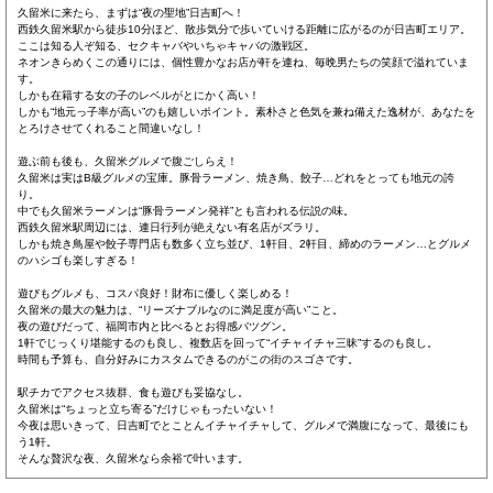
久留米に来たら、まずは“夜の聖地”日吉町へ！
西鉄久留米駅から徒歩10分ほど、散歩気分で歩いていける距離に広がるのが日吉町エリア。
ここは知る人ぞ知る、セクキャバやいちゃキャバの激戦区。
ネオンきらめくこの通りには、個性豊かなお店が軒を連ね、毎晩男たちの笑顔で溢れていま
す。
しかも在籍する女の子のレベルがとにかく高い！
しかも“地元っ子率が高い”のも嬉しいポイント。素朴さと色気を兼ね備えた逸材が、あなたを
とろけさせてくれること間違いなし！
遊ぶ前も後も、久留米グルメで腹ごしらえ！
久留米は実はB級グルメの宝庫。豚骨ラーメン、焼き鳥、餃子…どれをとっても地元の誇
り。
中でも久留米ラーメンは“豚骨ラーメン発祥”とも言われる伝説の味。
西鉄久留米駅周辺には、連日行列が絶えない有名店がズラリ。
しかも焼き鳥屋や餃子専門店も数多く立ち並び、1軒目、2軒目、締めのラーメン…とグルメ
のハシゴも楽しすぎる！
遊びもグルメも、コスパ良好！財布に優しく楽しめる！
久留米の最大の魅力は、“リーズナブルなのに満足度が高い”こと。
夜の遊びだって、福岡市内と比べるとお得感バツグン。
1軒でじっくり堪能するのも良し、複数店を回って“イチャイチャ三昧”するのも良し。
時間も予算も、自分好みにカスタムできるのがこの街のスゴさです。
駅チカでアクセス抜群、食も遊びも妥協なし。
久留米は“ちょっと立ち寄る”だけじゃもったいない！
今夜は思いきって、日吉町でとことんイチャイチャして、グルメで満腹になって、最後にも
う1軒。
そんな贅沢な夜、久留米なら余裕で叶います。