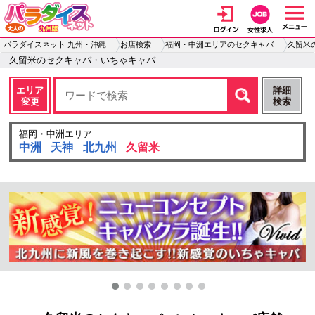
パラダイスネット 九州・沖縄
お店検索
福岡・中洲エリアのセクキャバ
久留米
久留米のセクキャバ・いちゃキャバ
エリア
詳細
変更
検索
福岡・中洲エリア
中洲
天神
北九州
久留米