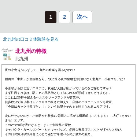
1
2
次へ
北九州の口コミ体験談を見る
北九州の特徴
北九州
夜の小倉”を知らずして、九州の歓楽を語るなかれ！
福岡の「中洲」が全国区なら、“次に来る夜の聖地”は間違いなく北九州・小倉エリアだ！
小倉駅からほど近いエリアに、夜遊び天国が広がっているのをご存じですか？
まず注目すべきは、駅チカの風俗街として知られる船頭町（せんどうまち）。
ここには20軒を超えるヘルスやソープランドが営業中。
徒歩数分で辿り着けるアクセスの良さに加えて、店舗のバリエーションも豊富。
「今日はガッツリ遊びたい！」という欲望をそのまま叶えられるエリアです。
次に外せないのが、小倉駅から徒歩10分圏内に広がる紺屋町（こんやまち）・堺町（さかい
まち）エリア。
この2つの町が夜になると、まるで別世界に変貌。
キャバクラ・ガールズバー・セクキャバなど、多彩な夜遊びスポットがずらりと並び、
その日の気分や懐具合に応じて遊び方を選べるのが最大の魅力。