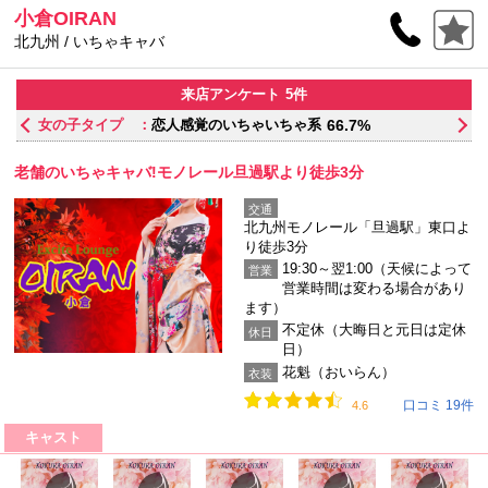
小倉OIRAN
北九州 / いちゃキャバ
来店アンケート
5件
お店の雰囲気 ：
まったり落ち着いている
42.9%
老舗のいちゃキャバ!モノレール旦過駅より徒歩3分
交通
北九州モノレール「旦過駅」東口よ
り徒歩3分
19:30～翌1:00（天候によって
営業
営業時間は変わる場合があり
ます）
不定休（大晦日と元日は定休
休日
日）
花魁（おいらん）
衣装
口コミ 19件
4.6
キャスト