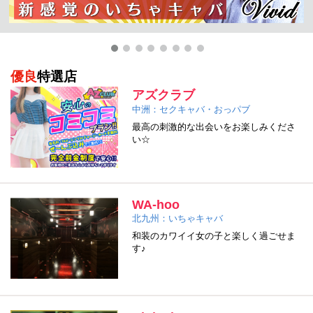
優良
特選店
アズクラブ
中洲：セクキャバ・おっパブ
最高の刺激的な出会いをお楽しみくださ
い☆
WA-hoo
北九州：いちゃキャバ
和装のカワイイ女の子と楽しく過ごせま
す♪