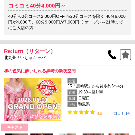
コミコミ40分4,000円～
40分･60分コース2,000円OFF ※20分コースを除く 40分6,000
円が4,000円、60分9,000円が7,000円 ※オープン～21時まで
にご入店の方
Re:turn（リターン）
北九州 / いちゃキャバ
和の色気に酔いしれる黒崎の新夜空間
交通
JR「黒崎駅」から徒歩約3〜4分
19:30～翌1:00
営業
日曜日
休日
和風系
衣装
口コミ 1件
5.0
キャスト