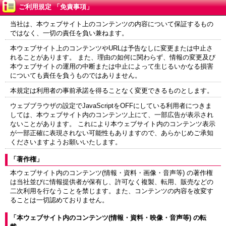
ご利用規定 「免責事項」
当社は、本ウェブサイト上のコンテンツの内容について保証するもの
ではなく、一切の責任を負い兼ねます。
本ウェブサイト上のコンテンツやURLは予告なしに変更または中止さ
れることがあります。 また、理由の如何に関わらず、情報の変更及び
本ウェブサイトの運用の中断または中止によって生じるいかなる損害
についても責任を負うものではありません。
本規定は利用者の事前承諾を得ることなく変更できるものとします。
ウェブブラウザの設定でJavaScriptをOFFにしている利用者につきま
しては、本ウェブサイト内のコンテンツ上にて、一部広告が表示され
ないことがあります。 これにより本ウェブサイト内のコンテンツ表示
が一部正確に表現されない可能性もありますので、あらかじめご承知
くださいますようお願いいたします。
「著作権」
本ウェブサイト内のコンテンツ(情報・資料・画像・音声等) の著作権
は当社並びに情報提供者が保有し、許可なく複製、転用、販売などの
二次利用を行なうことを禁じます。また、コンテンツの内容を改変す
ることは一切認めておりません。
「本ウェブサイト内のコンテンツ(情報・資料・映像・音声等) の転