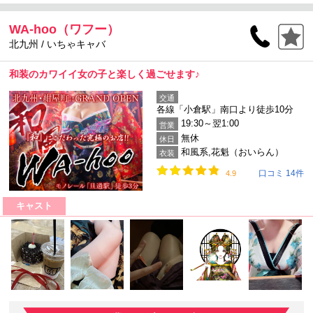
WA-hoo（ワフー）
北九州 / いちゃキャバ
和装のカワイイ女の子と楽しく過ごせます♪
交通
各線「小倉駅」南口より徒歩10分
19:30～翌1:00
営業
無休
休日
和風系,花魁（おいらん）
衣装
口コミ 14件
4.9
キャスト