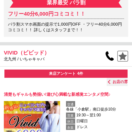
業界最安 パラ割
フリー40分6,000円コミコミ！！
パラ割スマホ画面の提示で1,000円OFF ・フリー40分6,000円
コミコミ！！ 詳しくはスタッフまで！！
VIVID（ビビッド）
北九州 / いちゃキャバ
来店アンケート
4件
お店の雰囲気 ：
ワイワイ賑やか
80%
清楚もギャルも勢揃い!遊び心満載な新感覚エンタメ空間♪
交通
各線「小倉駅」南口徒歩10分
19:30～翌1:00
営業
日曜日
休日
ドレス
衣装