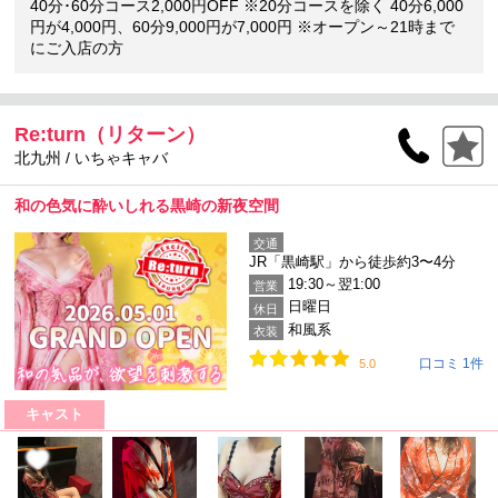
40分･60分コース2,000円OFF ※20分コースを除く 40分6,000
円が4,000円、60分9,000円が7,000円 ※オープン～21時まで
にご入店の方
Re:turn（リターン）
北九州 / いちゃキャバ
和の色気に酔いしれる黒崎の新夜空間
交通
JR「黒崎駅」から徒歩約3〜4分
19:30～翌1:00
営業
日曜日
休日
和風系
衣装
口コミ 1件
5.0
キャスト