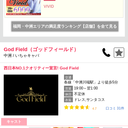
VIVID
福岡・中洲エリアの満足度ランキング【店舗】を全て見る
God Field（ゴッドフィールド）
中洲 / いちゃキャバ
西日本NO.1クオリティー宣言! God Field
交通
各線「中洲川端駅」より徒歩5分
19:00～翌1:00
営業
不定休
休日
ドレス,サンタコス
衣装
口コミ 31件
4.7
キャスト