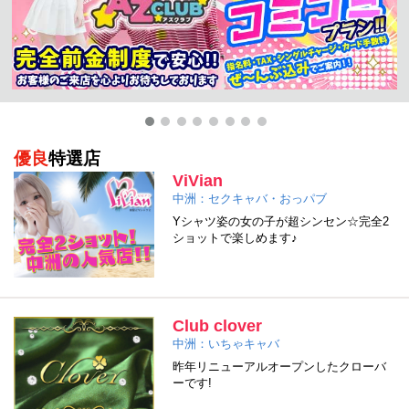
優良
特選店
ViVian
中洲：セクキャバ・おっパブ
Yシャツ姿の女の子が超シンセン☆完全2
ショットで楽しめます♪
Club clover
中洲：いちゃキャバ
昨年リニューアルオープンしたクローバ
ーです!