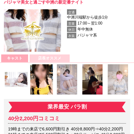
パジャマ美女と過ごす中洲の新定番ナイト
交通
中洲川端駅から徒歩1分
17:00～翌1:00
営業
年中無休
休日
パジャマ系
衣装
キャスト
店長オススメ
業界最安 パラ割
40分2,200円コミコミ
19時までの来店で6,600円割引き 40分8,800円⇒40分2,200円