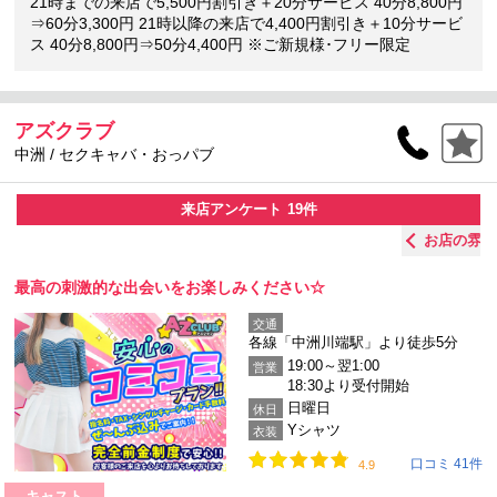
21時までの来店で5,500円割引き＋20分サービス 40分8,800円
⇒60分3,300円 21時以降の来店で4,400円割引き＋10分サービ
ス 40分8,800円⇒50分4,400円 ※ご新規様･フリー限定
アズクラブ
中洲 / セクキャバ・おっパブ
来店アンケート
19件
お店の雰囲気 ：
ワイワイ賑やか
43.5%
最高の刺激的な出会いをお楽しみください☆
交通
各線「中洲川端駅」より徒歩5分
19:00～翌1:00
営業
18:30より受付開始
日曜日
休日
Yシャツ
衣装
口コミ 41件
4.9
キャスト