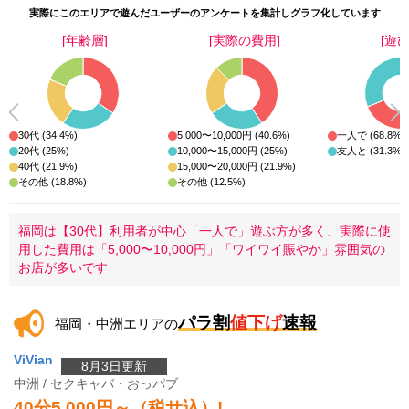
実際にこのエリアで遊んだユーザーのアンケートを集計しグラフ化しています
[年齢層]
[実際の費用]
[遊び
30代 (34.4%)
5,000〜10,000円 (40.6%)
一人で (68.8%)
20代 (25%)
10,000〜15,000円 (25%)
友人と (31.3%)
40代 (21.9%)
15,000〜20,000円 (21.9%)
その他 (18.8%)
その他 (12.5%)
福岡は【30代】利用者が中心「一人で」遊ぶ方が多く、実際に使
用した費用は「5,000〜10,000円」「ワイワイ賑やか」雰囲気の
お店が多いです
パラ割
値下げ
速報
福岡・中洲エリアの
ViVian
8月3日更新
中洲 / セクキャバ・おっパブ
40分5,000円～（税サ込）!