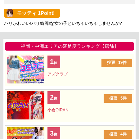
モッティ 1Point!
バリかわいい!バリ綺麗!な女の子といちゃいちゃしませんか?
福岡・中洲エリアの満足度ランキング【店舗】
1
投票
19件
位
アズクラブ
2
投票
5件
位
小倉OIRAN
3
投票
4件
位