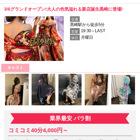
3/6グランドオープン!大人の色気溢れる新店誕生黒崎に登場!
交通
黒崎駅から徒歩5分
19:30～LAST
営業
月曜日
休日
キャスト
業界最安 パラ割
コミコミ40分4,000円～