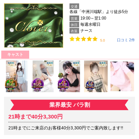
交通
各線「中洲川端駅」より徒歩5分
19:00～翌1:00
営業
毎週水曜日
休日
ナース
衣装
口コミ 2件
5.0
キャスト
業界最安 パラ割
21時まで40分3,300円
21時までにご来店のお客様40分3,300円でご案内致します!!