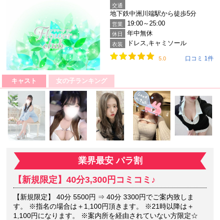
交通
地下鉄中洲川端駅から徒歩5分
19:00～25:00
営業
年中無休
休日
ドレス,キャミソール
衣装
口コミ 1件
5.0
キャスト
女の子ランキング
業界最安 パラ割
【新規限定】40分3,300円コミコミ♪
【新規限定】 40分 5500円 ⇒ 40分 3300円でご案内致しま
す。 ※指名の場合は＋1,100円頂きます。 ※21時以降は＋
1,100円になります。 ※案内所を経由されていない方限定☆