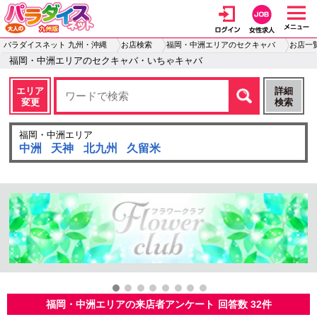
パラダイスネット 九州・沖縄
お店検索
福岡・中洲エリアのセクキャバ
お店一
福岡・中洲エリアのセクキャバ・いちゃキャバ
エリア
詳細
変更
検索
福岡・中洲エリア
中洲
天神
北九州
久留米
福岡・中洲エリアの来店者アンケート
回答数 32件