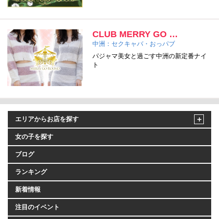
CLUB MERRY GO …
中洲：セクキャバ・おっパブ
パジャマ美女と過ごす中洲の新定番ナイ
ト
エリアからお店を探す
女の子を探す
ブログ
ランキング
新着情報
注目のイベント