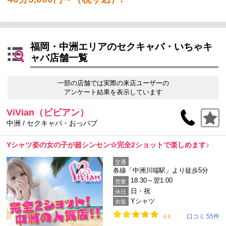
福岡・中洲エリアのセクキャバ・いちゃキ
ャバ店舗一覧
一部の店舗では実際の来店ユーザーの
アンケート結果を表示しています
ViVian（ビビアン）
中洲 / セクキャバ・おっパブ
Yシャツ姿の女の子が超シンセン☆完全2ショットで楽しめます♪
交通
各線「中洲川端駅」より徒歩5分
18:30～翌1:00
営業
日・祝
休日
Yシャツ
衣装
口コミ 55件
4.9