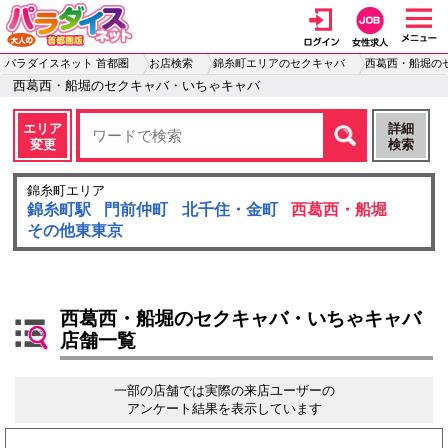
パラダイスネット 首都圏
お店検索
錦糸町エリアのセクキャバ
西葛西・船堀の
西葛西・船堀のセクキャバ・いちゃキャバ
エリア
詳細
変更
検索
錦糸町エリア
錦糸町駅
門前仲町
北千住・金町
西葛西・船堀
その他東東京
西葛西・船堀のセクキャバ・いちゃキャバ
店舗一覧
一部の店舗では実際の来店ユーザーの
アンケート結果を表示しています