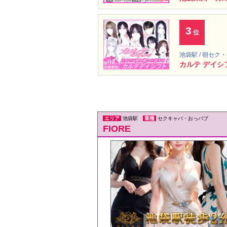
3
位
池袋駅 / 朝セク
カルテ デイシ
エリア
池袋駅
業種
セクキャバ・おっパブ
FIORE