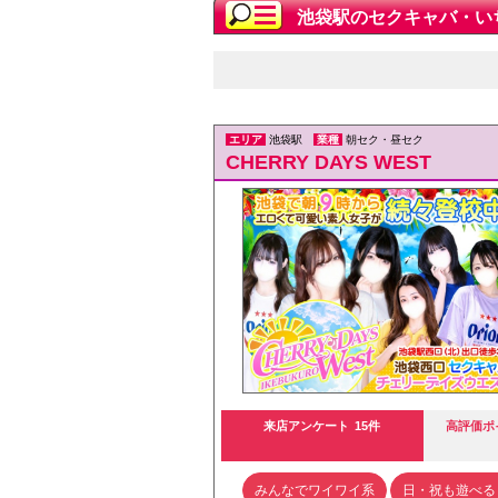
池袋駅のセクキャバ・い
エリア
池袋駅
業種
朝セク・昼セク
CHERRY DAYS WEST
来店アンケート
15件
高評価ポ
みんなでワイワイ系
日・祝も遊べる