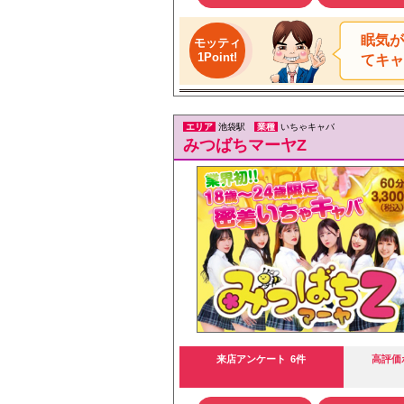
眠気が
モッティ
1Point!
てキャ
エリア
池袋駅
業種
いちゃキャバ
みつばちマーヤZ
来店アンケート
6件
高評価