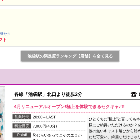
・昼セク
フト
池袋駅の満足度ランキング【店舗】を全て見る
各線「池袋駅」北口より徒歩2分
4月リニューアルオープン!極上を体験できるセクキャバ!
営業時間
20:00～LAST
ひとくちに"極上"と言っても
様にご納得いただけるのか？
料金目安
7,000円(40分)
協の無いキャスト選びから始
Point!
恥じらいあってこそのエロが
ただ可愛い、綺麗なだけじゃ