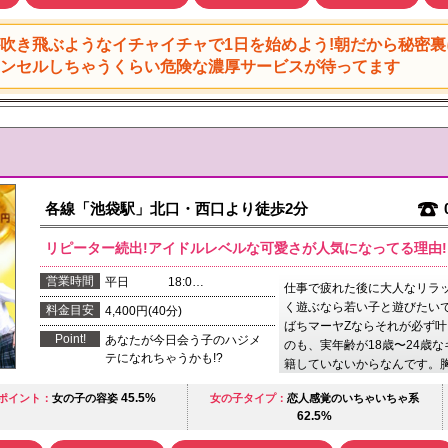
吹き飛ぶようなイチャイチャで1日を始めよう!朝だから秘密裏
ンセルしちゃうくらい危険な濃厚サービスが待ってます
各線「池袋駅」北口・西口より徒歩2分
リピーター続出!アイドルレベルな可愛さが人気になってる理由!
営業時間
平日 18:0…
仕事で疲れた後に大人なリラ
く遊ぶなら若い子と遊びたい
料金目安
4,400円(40分)
ばちマーヤZならそれが必ず
Point!
あなたが今日会う子のハジメ
のも、実年齢が18歳〜24歳
テになれちゃうかも!?
籍していないからなんです。
45.5%
ポイント：
女の子の容姿
女の子タイプ：
恋人感覚のいちゃいちゃ系
62.5%