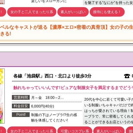
楽しいをスローガンに
を魅了する”なにか”を持った
！
女の子と二人でまったり系
素人がいっぱい
接待にも使える！
ベルなキャストが送る【濃厚×エロ×密着の真骨頂】女の子の生
きる!
各線「池袋駅」西口・北口より徒歩3分
触れちゃっていいんです!ピュアな制服女子を満足するまでどう
営業時間
月～金 18:00～2…
20代を中心に若くて可愛い子
いる制服いちゃキャバだけで
料金目安
6,000円(40分)
はっちが愛されている理由！
Point!
制服の下はノーブラ!?生の感
ーブラで、常に密着してくれ
触を体感してください!
ることができるお店というの
！
女の子と二人でまったり系
可愛いコスプレ系
素人がいっぱい
接