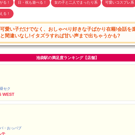
がる！
日・祝も遊べる！
女の子と二人でまったり系
可愛いコスプレ系
える！
可愛い子だけでなく、おしゃべり好きな子ばかり在籍!会話を
と間違いなし!イタズラすれば甘い声まで出ちゃうかも?
池袋駅の満足度ランキング【店舗】
・昼セク
S WEST
ャバ・おっパブ
ルテ