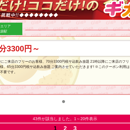
袋エリア
池袋駅
0分3300円～
でにご来店のフリーのお客様、70分3300円税サ込飲み放題 21時以降にご来店のフリ
様、65分3300円税サ込飲み放題 ご案内させていただきます! ※このクーポン利用は
不要です。
43件が該当しました。1～20件表示
1
2
3