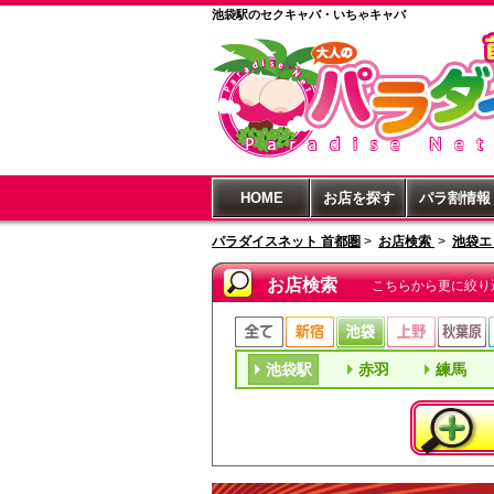
池袋駅のセクキャバ・いちゃキャバ
HOME
お店を探す
パラ割情報
パラダイスネット 首都圏
>
お店検索
>
池袋エ
お店検索
こちらから更に絞り
池袋駅
赤羽
練馬