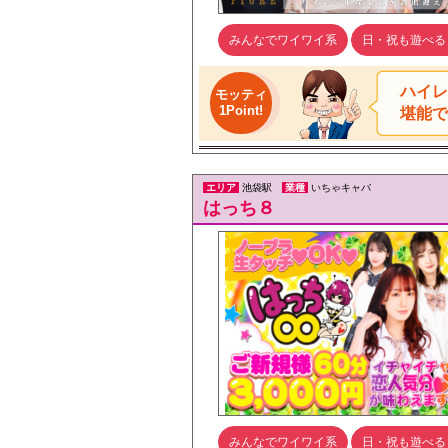
みんなでワイワイ系
日・祝も遊べる
ハイレ
モッティ
1Point!
堪能で
エリア
池袋駅
業種
いちゃキャバ
はっち８
みんなでワイワイ系
日・祝も遊べる