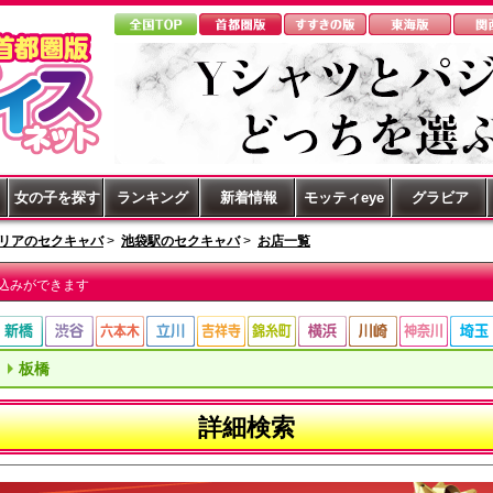
女の子を探す
ランキング
新着情報
モッティeye
グラビア
リアのセクキャバ
>
池袋駅のセクキャバ
>
お店一覧
込みができます
板橋
詳細検索