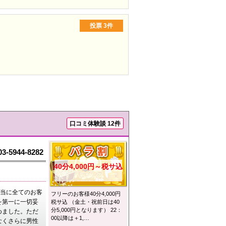
投票
3件
口コミ体験談 12件
03-5944-8282
40分4,000円～税サ込
本当に全てのお客
フリーのお客様40分4,000円
を第一に一切妥
税サ込 （金土・祝前日は40
分5,000円となります） 22：
めました。ただ
00以降は＋1,…
なくさらに男性