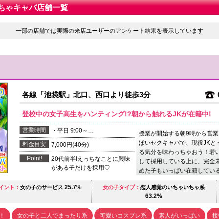
ちゃキャバ店舗一覧
一部の店舗では実際の来店ユーザーのアンケート結果を表示しています
各線「池袋駅」北口、西口より徒歩3分
登校中の女子高生をハンティング!?朝から触れるJKが在籍中!
営業時間
・平日 9:00～…
授業が開始する朝9時から営
ぽいセクキャバで、現役JKと
料金目安
7,000円(40分)
る気分を味わっちゃおう！若
Point!
20代前半!えっちなことに興味
して採用している上に、完全
がある子だけを採用♡
めた子もいっぱい在籍してい
25.7%
イント：
女の子のサービス
女の子タイプ：
恋人感覚のいちゃいちゃ系
63.2%
！
女の子と二人でまったり系
可愛いコスプレ系
素人がいっぱい
接