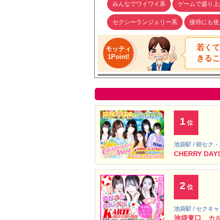
みんなでワイワイ系
ゲームで盛り上
セクシーランジェリー系
接待にも使
若くて
モッティ
1Point!
きるこ
1
位
池袋駅 / 朝セク
CHERRY DAY
2
位
池袋駅 / セクキ
池袋東口 カ