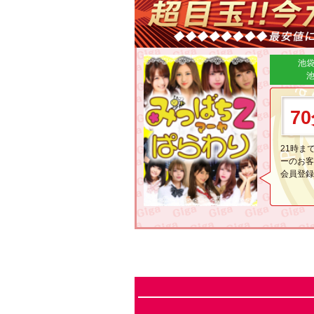
池
7
21時ま
ーのお客
会員登録