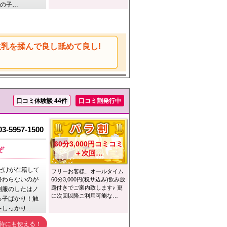
女の子…
乳を揉んで良し舐めて良し!
口コミ体験談 44件
口コミ割発行中
03-5957-1500
60分3,000円コミコミ
ぞ
＋次回…
だけが在籍して
フリーお客様、オールタイム
終わらないのが
60分3,000円(税サ込み)飲み放
題付きでご案内致します♪ 更
制服のしたはノ
に次回以降ご利用可能な…
る子ばかり！触
をしっかり…
待にも使える！