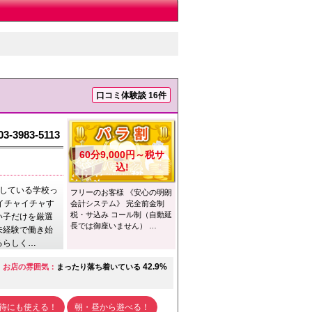
口コミ体験談 16件
03-3983-5113
60分9,000円～税サ
込!
業している学校っ
フリーのお客様 《安心の明朗
イチャイチャす
会計システム》 完全前金制
税・サ込み コール制（自動延
い子だけを厳選
長では御座いません） …
未経験で働き始
るらしく…
42.9%
お店の雰囲気：
まったり落ち着いている
待にも使える！
朝・昼から遊べる！