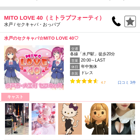
MITO LOVE 40（ミトラブフォーティ）
水戸 / セクキャバ・おっパブ
水戸のセクキャバ☆MITO LOVE 40♡
交通
各線「水戸駅」徒歩20分
20:00～LAST
営業
年中無休
休日
ドレス
衣装
口コミ 3件
4.7
キャスト