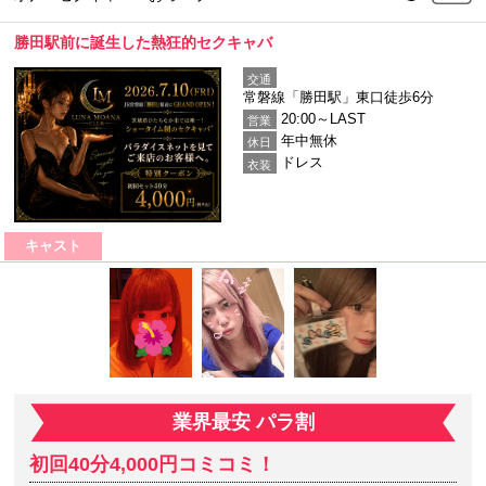
勝田駅前に誕生した熱狂的セクキャバ
交通
常磐線「勝田駅」東口徒歩6分
20:00～LAST
営業
年中無休
休日
ドレス
衣装
キャスト
業界最安 パラ割
初回40分4,000円コミコミ！