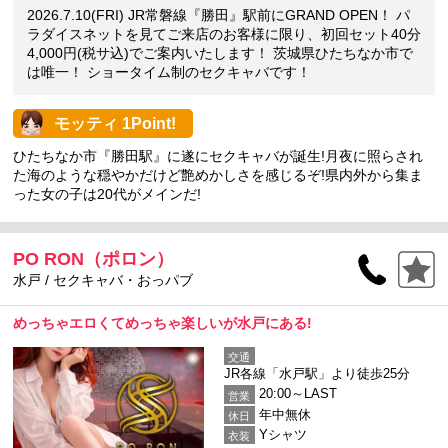
2026.7.10(FRI) JR常磐線『勝田』駅前にGRAND OPEN！ パ
ラダイスネットを見てご来店のお客様に限り、初回セット40分
4,000円(税サ込)でご案内いたします！ 茨城県ひたちなか市で
は唯一！ ショータイム制のセクキャバです！
モッティ 1Point!
ひたちなか市『勝田駅』に遂にセクキャバが誕生!月夜に照らされ
た海のような穏やかだけど艶めかしさを感じるぞ!県内外から集ま
った女の子は20代がメインだ!
PO RON（ポロン）
水戸 / セクキャバ・おっパブ
めっちゃエロくてめっちゃ楽しいが水戸にある!
交通
JR各線「水戸駅」より徒歩25分
20:00～LAST
営業
年中無休
休日
Yシャツ
衣装