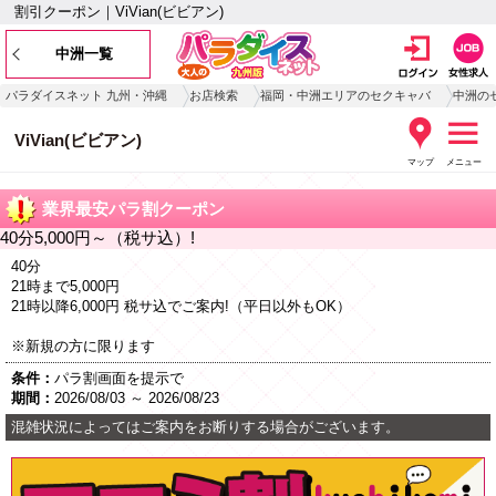
割引クーポン｜ViVian(ビビアン)
中洲一覧
パラダイスネット 九州・沖縄
お店検索
福岡・中洲エリアのセクキャバ
中洲の
ViVian(ビビアン)
マップ
メニュー
業界最安パラ割クーポン
40分5,000円～（税サ込）!
40分
21時まで5,000円
21時以降6,000円 税サ込でご案内!（平日以外もOK）
※新規の方に限ります
条件：
パラ割画面を提示で
期間：
2026/08/03 ～ 2026/08/23
混雑状況によってはご案内をお断りする場合がございます。