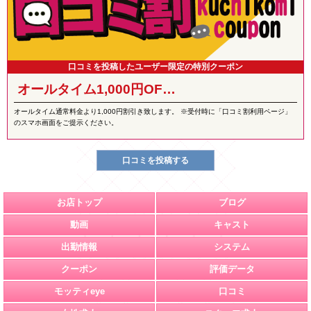
口コミを投稿したユーザー限定の特別クーポン
オールタイム1,000円OF…
オールタイム通常料金より1,000円割引き致します。 ※受付時に「口コミ割利用ページ」
のスマホ画面をご提示ください。
口コミを投稿する
お店トップ
ブログ
動画
キャスト
出勤情報
システム
クーポン
評価データ
モッティeye
口コミ