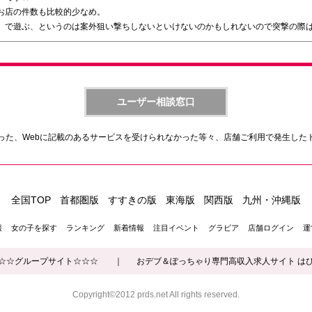
お店の件数も比較的少なめ。
）で遊ぶ、というのは案外狙い撃ちしないといけないのかもしれないので突撃の際は
ユーザー相談窓口
った、Webに記載のあるサービスを受けられなかった等々、店舗ご利用で発生した
全国TOP
首都圏版
すすきの版
東海版
関西版
九州・沖縄版
報
女の子を探す
ランキング
新着情報
注目イベント
グラビア
店舗ログイン
運
☆☆グループサイト☆☆☆
｜
おデブ＆ぽっちゃり専門高収入求人サイト は
Copyright©2012 prds.net All rights reserved.