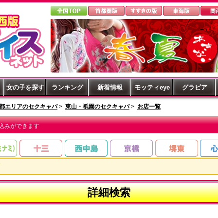
女の子を探す
ランキング
新着情報
モッティeye
グラビア
都エリアのセクキャバ
>
東山・祇園のセクキャバ
>
お店一覧
込みができます
詳細検索