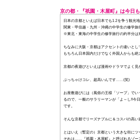
京の都・『祇園・木屋町』は今日も
日本の京都といえば日本でも1.2を争う観光地!
関東・甲信越・九州・沖縄の中学生の修学旅
※東北・東海の中学生の修学旅行の約半分は東
ちなみに大阪・京都はアクセントの違いとしては
もちろん日本国内だけでなく外国人からも絶
京都の夜遊びといえば漫画やドラマでよく見
ぶっちゃけコレ、超高いんです……(笑)
お座敷遊びには（風俗の王様「ソープ」でい
るので、一般のサラリーマンが「よ～し!!今
です。
そんな京都でリーズナブルに＆コスパの高い
とはいえ（暫定の）京都という大きな街にツ
それは……『祇園・木屋町』と呼ばれるゾー