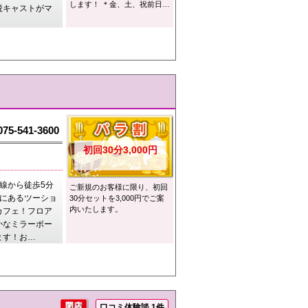
します！ ＊金、土、祝前日…
鋭キャストがマ
075-541-3600
初回30分3,000円
線から徒歩5分
ご新規のお客様に限り、初回
地にあるツーショ
30分セットを3,000円でご案
内いたします。
カフェ！フロア
かなミラーボー
ます！お…
口コミ体験談 1件