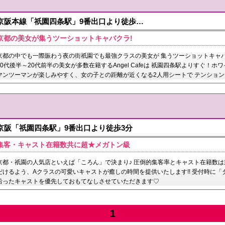
京阪本線「祇園四条駅」9番出口より徒歩…
京都の美女が集うツーショットキャバクラ!
京都の中でも一際賑わう夜の街祇園でも最強クラスの美女が 集うツーショットキャ
10代後半～20代前半の美女が多数在籍するAngel Cafeは 祇園四条駅よりすぐ
マンツーマンが楽しみやすく、女の子との距離が近くなる2人用シートで テンション
京阪「祇園四条駅」9番出口より徒歩3分
集客・キャスト在籍数共に超★メガトン級
京都・祇園の人気店といえば「ころん」で決まり♪ 圧倒的集客率とキャスト在籍数は業
だけるよう、Aクラスの可愛いキャストが癒しの時間を提供いたします!! 受付時に
沿ったキャストを優先しておもてなしさせていただきます♡
1