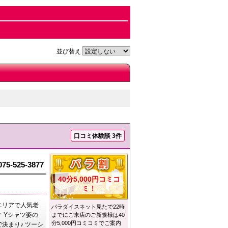
並び替え
口コミ体験談 3件
075-525-3877
40分5,000円コミコ
ミ！
エリアで人気老
パラダイスネット見たで22時
 Yシャツ姿の
までにご来店のご新規様は40
分5,000円コミコミでご案内
決まり♪ ツーシ