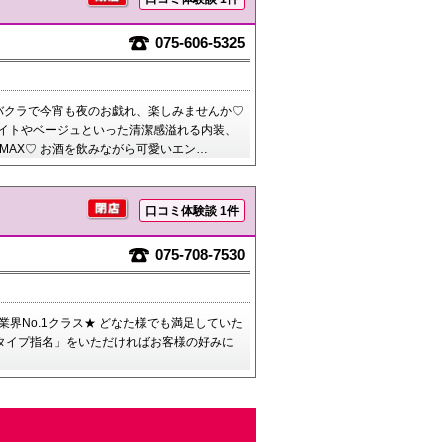
075-606-5325
バクラで今宵も夜のお戯れ、楽しみませんか♡
！ホワイトやベージュといった清潔感溢れる内装、
MAX♡ お酒を飲みながら可愛いエン…
口コミ体験談 1件
075-708-7530
界No.1クラス★ どなた様でも満足していた
「タイプ指名」をいただければお客様の好みに