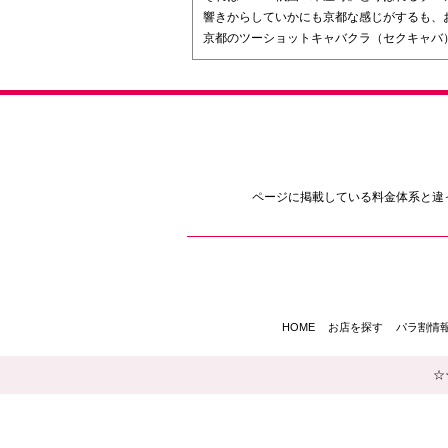
響きからしていかにも京都な感じがするも、
京都のツーショットキャバクラ（セクキャバ
ページに掲載している料金体系と違
HOME
お店を探す
パラ割情
☆