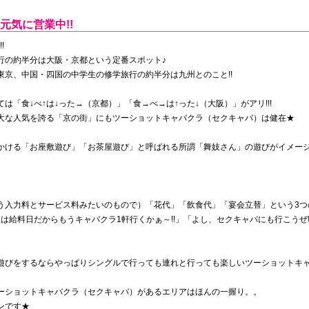
元気に営業中!!
!
行の約半分は大阪・京都という定番スポット♪
京、中国・四国の中学生の修学旅行の約半分は九州とのこと!!
「食↓べ↑は↓った→（京都）」「食→べ→は↑った↓（大阪）」がアリ!!!
大な人気を誇る「京の街」にもツーショットキャバクラ（セクキャバ）は健在★
かける「お座敷遊び」「お茶屋遊び」と呼ばれる所謂「舞妓さん」の遊びがイメー
う入力料とサービス料みたいのもので）「花代」「飲食代」「宴会立替」という3つ
日は給料日だからもうキャバクラ1軒行くかぁ～!!」「よし、セクキャバにも行こうぜ
遊びをするならやっぱりシングルで行っても連れと行っても楽しいツーショットキャ
ーショットキャバクラ（セクキャバ）があるエリアはほんの一握り。。
ンです★