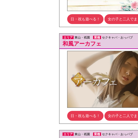
日・祝も遊べる！
女の子と二人でま
エリア
東山・祇園
業種
セクキャバ・おっパブ
和風アーカフェ
日・祝も遊べる！
女の子と二人でま
エリア
東山・祇園
業種
セクキャバ・おっパブ