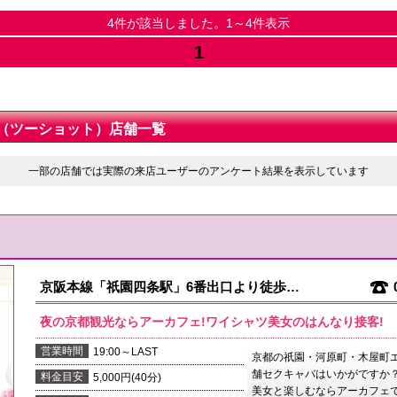
4件が該当しました。1～4件表示
1
（ツーショット）店舗一覧
一部の店舗では実際の来店ユーザーのアンケート結果を表示しています
京阪本線「祇園四条駅」6番出口より徒歩…
夜の京都観光ならアーカフェ!ワイシャツ美女のはんなり接客!
営業時間
19:00～LAST
京都の祇園・河原町・木屋町
舗セクキャバはいかがですか？
料金目安
5,000円(40分)
美女と楽しむならアーカフェで