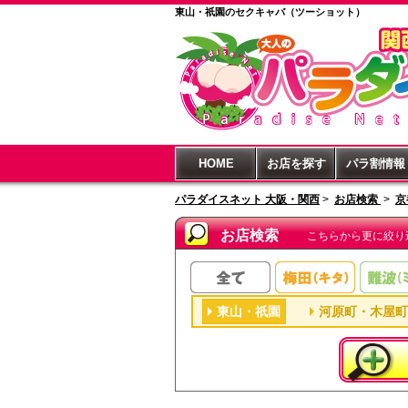
東山・祇園のセクキャバ（ツーショット）
HOME
お店を探す
パラ割情報
パラダイスネット 大阪・関西
>
お店検索
>
京
お店検索
こちらから更に絞り
東山・祇園
河原町・木屋町