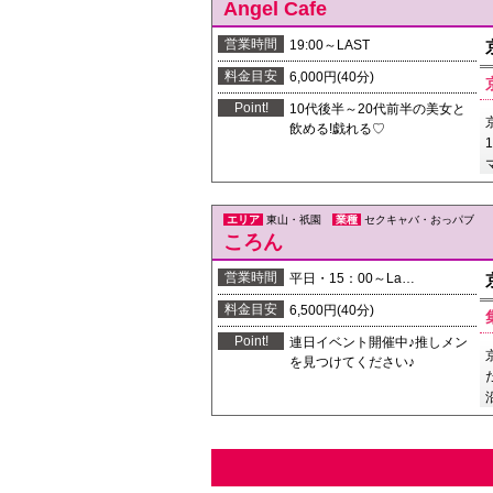
Angel Cafe
営業時間
19:00～LAST
料金目安
6,000円(40分)
Point!
10代後半～20代前半の美女と
飲める!戯れる♡
エリア
東山・祇園
業種
セクキャバ・おっパブ
ころん
営業時間
平日・15：00～La…
料金目安
6,500円(40分)
Point!
連日イベント開催中♪推しメン
を見つけてください♪