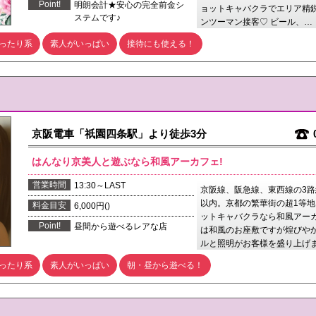
Point!
明朗会計★安心の完全前金シ
ョットキャバクラでエリア精
ステムです♪
ンツーマン接客♡ ビール、…
ったり系
素人がいっぱい
接待にも使える！
京阪電車「祇園四条駅」より徒歩3分
はんなり京美人と遊ぶなら和風アーカフェ!
営業時間
13:30～LAST
京阪線、阪急線、東西線の3路
以内。京都の繁華街の超1等
料金目安
6,000円()
ットキャバクラなら和風アー
Point!
昼間から遊べるレアな店
は和風のお座敷ですが煌びや
ルと照明がお客様を盛り上げ
ったり系
素人がいっぱい
朝・昼から遊べる！