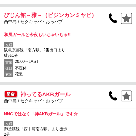
びじん館～雅～（ビジンカンミヤビ）
西中島 / セクキャバ・おっパブ
和風ガールと今夜もいちゃいちゃ!!
交通
阪急京都線「南方駅」2番出口より
徒歩1分
20:00～LAST
営業
不定休
休日
花魁
衣装
神ってるAKBガール
西中島 / セクキャバ・おっパブ
NNGではなく「神AKBガール」です☆
交通
御堂筋線「西中島南方駅」より徒歩
2分