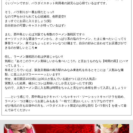
くいゾーンですが、パラダイスネット利用者の諸兄らは心得ているはずです。
そう、パラ割りが一番お得だとっっ!!
なので声をかけられても心頭滅却、色即是空!!
まっすぐにお店に入りましょう(笑)
自分好みの可愛いキャストが待っているはず♪
また、西中島といえば大阪でも有数のラーメン激戦区です☆
オーソドックスな醤油ラーメンから、さっぱり系の塩のラーメン、たまに食べたいこってり
豚骨ラーメン、果てはちょっとオシャレなつけ麺まで、自分の好みに合わせてお店選びがで
きるのが嬉しいところ★
但し、ラーメン激戦区の名は伊達じゃない!!
気軽に『あそこのラーメン美味しいから食べいこう!!』と言おうものなら【時間の罠】にハマ
ってしまう。。
有名どころでいえば、阪急京都線の南方駅のみなみ東改札を出るとそこには「人類みな麺
類」に並ぶ人がズラーーーーッといます!!
何せ、連日開店10分前には30人が並んでいる超がつくほどの人気店♪
実際入った結果、確かにコレは美味いとしか言えなかったです(笑)
なので、人気ラーメン店に入る際は時間をちゃんと見ながら余裕を持って入店しましょう☆
……という感じで、西中島はセクキャバ・いちゃキャバ・ツーショットキャバクラを始め、
ラーメン・つけ麺というお楽しみもある『一粒で二度おいしい』エリアなのです!!
ぜひ地元の方も出張中の方も、パラダイスネット限定のお得な割引【パラ割り】を使って遊
んでみてください♪