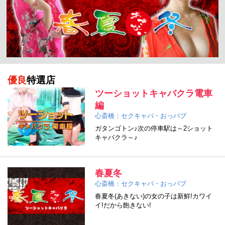
優良
特選店
ツーショットキャバクラ電車
編
心斎橋：セクキャバ・おっパブ
ガタンゴトン♪次の停車駅は～2ショット
キャバクラ～♪
春夏冬
心斎橋：セクキャバ・おっパブ
春夏冬(あきない)の女の子は新鮮!カワイ
イ!だから飽きない!