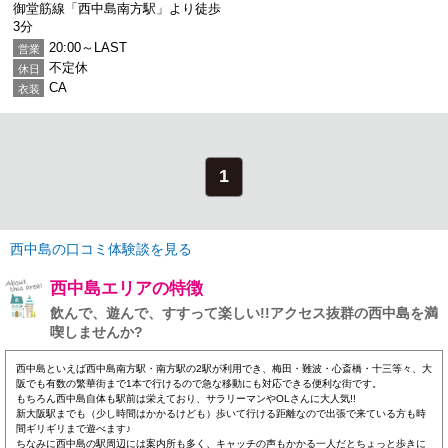
御堂筋線「西中島南方駅」より徒歩
3分
20:00～LAST
営業
不定休
休日
CA
衣装
1
西中島の口コミ体験談を見る
西中島エリアの特徴
飲んで、遊んで、すすって楽しい!!アクセス抜群の西中島を満
喫しませんか?
西中島といえば西中島南方駅・南方駅の2駅が利用でき、梅田・難波・心斎橋・十三等々、大
阪でも有数の繁華街まで1本で行けるので急な移動にも対応できる便利な街です。
もちろん西中島自体も駅前は栄えており、サラリーマンやOLさんに大人気!!
新大阪駅までも（少し時間はかかるけども）歩いて行ける距離なので出張で来ている方も時
間ギリギリまで遊べます♪
ちなみに西中島の駅周辺には案内所も多く、キャッチの声もかかる一人だとちょっと歩きに