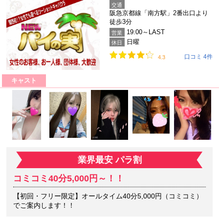
交通
阪急京都線「南方駅」2番出口より
徒歩3分
19:00～LAST
営業
日曜
休日
口コミ 4件
4.3
キャスト
業界最安 パラ割
コミコミ40分5,000円～！！
【初回・フリー限定】オールタイム40分5,000円（コミコミ）
でご案内します！！