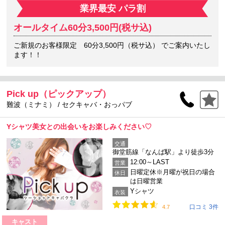
業界最安 パラ割
オールタイム60分3,500円(税サ込)
ご新規のお客様限定 60分3,500円（税サ込） でご案内いたし
ます！！
Pick up（ピックアップ）
難波（ミナミ） / セクキャバ・おっパブ
Yシャツ美女との出会いをお楽しみください♡
交通
御堂筋線「なんば駅」より徒歩3分
12:00～LAST
営業
日曜定休※月曜が祝日の場合
休日
は日曜営業
Yシャツ
衣装
口コミ 3件
4.7
キャスト