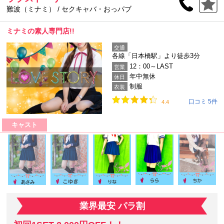
難波（ミナミ） / セクキャバ・おっパブ
ミナミの素人専門店!!
交通
各線「日本橋駅」より徒歩3分
12：00～LAST
営業
年中無休
休日
制服
衣装
口コミ 5件
4.4
キャスト
業界最安 パラ割