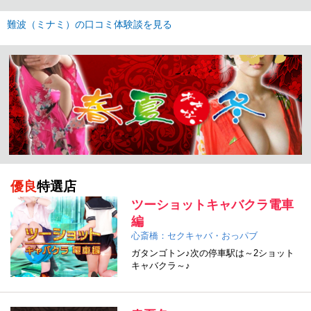
難波（ミナミ）の口コミ体験談を見る
優良
特選店
ツーショットキャバクラ電車
編
心斎橋：セクキャバ・おっパブ
ガタンゴトン♪次の停車駅は～2ショット
キャバクラ～♪