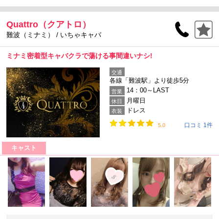
Quattro（クアトロ）
難波（ミナミ） / いちゃキャバ
ミナミ密着型キャバクラで蕩ける事間違いナシ!
交通
各線「難波駅」より徒歩5分
14：00～LAST
営業
月曜日
休日
ドレス
衣装
口コミ 1件
5.0
キャスト