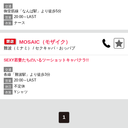
交通
御堂筋線「なんば駅」より徒歩5分
20:00～LAST
営業
ナース
衣装
MOSAIC（モザイク）
難波（ミナミ） / セクキャバ・おっパブ
SEXY若妻たちのいるツーショットキャバクラ!!
交通
各線「難波駅」より徒歩3分
20:00～LAST
営業
不定休
休日
Yシャツ
衣装
1