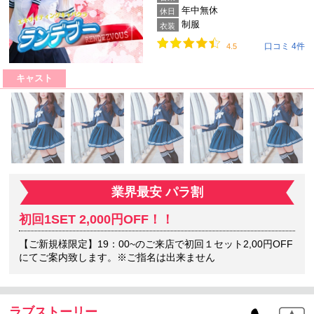
年中無休
休日
制服
衣装
口コミ 4件
4.5
キャスト
業界最安 パラ割
初回1SET 2,000円OFF！！
【ご新規様限定】19：00~のご来店で初回１セット2,00円OFF
にてご案内致します。※ご指名は出来ません
ラブストーリー