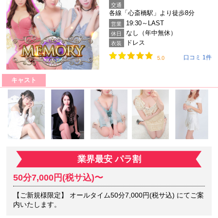
交通
各線「心斎橋駅」より徒歩8分
19:30～LAST
営業
なし（年中無休）
休日
ドレス
衣装
口コミ 1件
5.0
キャスト
業界最安 パラ割
50分7,000円(税サ込)〜
【ご新規様限定】 オールタイム50分7,000円(税サ込) にてご案
内いたします。