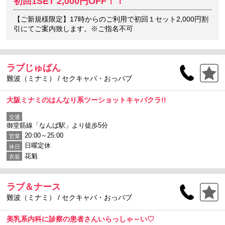
初回1SET 2,000円OFF！！
【ご新規様限定】17時からのご利用で初回１セット2,000円割
引にてご案内致します。※ご指名不可
ラブじゅばん
難波（ミナミ） / セクキャバ・おっパブ
大阪ミナミのはんなり系ツーショットキャバクラ!!
交通
御堂筋線「なんば駅」より徒歩5分
20:00～25:00
営業
日曜定休
休日
花魁
衣装
ラブ＆ナース
難波（ミナミ） / セクキャバ・おっパブ
美乳系内科に診察の患者さんいらっしゃ～い♡