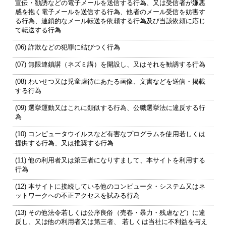
宣伝・勧誘などの電子メールを送信する行為、又は受信者が嫌悪
感を抱く電子メールを送信する行為、他者のメール受信を妨害す
る行為、連鎖的なメール転送を依頼する行為及び当該依頼に応じ
て転送する行為
(06) 詐欺などの犯罪に結びつく行為
(07) 無限連鎖講（ネズミ講）を開設し、又はそれを勧誘する行為
(08) わいせつ又は児童虐待にあたる画像、文書などを送信・掲載
する行為
(09) 選挙運動又はこれに類似する行為、公職選挙法に違反する行
為
(10) コンピュータウイルスなど有害なプログラムを使用若しくは
提供する行為、又は推奨する行為
(11) 他の利用者又は第三者になりすまして、本サイトを利用する
行為
(12) 本サイトに接続している他のコンピュータ・システム又はネ
ットワークへの不正アクセスを試みる行為
(13) その他法令若しくは公序良俗（売春・暴力・残虐など）に違
反し、又は他の利用者又は第三者、 若しくは当社に不利益を与え