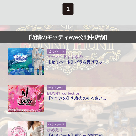
1
[近隣のモッティeye公開中店舗]
セミハード
マーメイドすすきの
【セミハード】バラを受け取っ…
セミハード
BUNNY collection
【すすきの】包容力のある良い…
セミハード
ひめえり
【セミハード】彼シャツ彼女が…