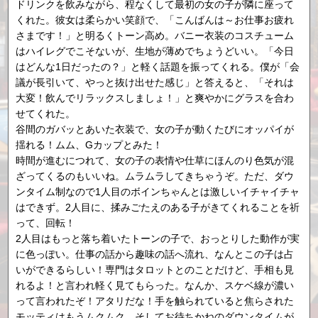
ドリンクを飲みながら、程なくして最初の女の子が隣に座って
くれた。彼女は柔らかい笑顔で、「こんばんは～お仕事お疲れ
さまです！」と明るくトーン高め。バニー衣装のコスチューム
はハイレグでこそないが、生地が薄めでちょうどいい。「今日
はどんな1日だったの？」と軽く話題を振ってくれる。僕が「会
議が長引いて、やっと抜け出せた感じ」と答えると、「それは
大変！飲んでリラックスしましょ！」と爽やかにグラスを合わ
せてくれた。
谷間のガバッとあいた衣装で、女の子が動くたびにオッパイが
揺れる！ムム、Gカップとみた！
時間が進むにつれて、女の子の表情や仕草にほんのり色気が混
ざってくるのもいいね。ムラムラしてきちゃうぞ。ただ、ダウ
ンタイム制なので1人目のボインちゃんとは激しいイチャイチャ
はできず。2人目に、揉みごたえのある子がきてくれることを祈
って、回転！
2人目はもっと落ち着いたトーンの子で、おっとりした動作が実
に色っぽい。仕事の話から趣味の話へ流れ、なんとこの子は占
いができるらしい！専門はタロットとのことだけど、手相も見
れるよ！と言われ軽く見てもらった。なんか、スケベ線が濃い
って言われたぞ！アタリだな！手を触られていると焦らされた
モッティはもうムクムク。そしてお待ちかねのダウンタイムが