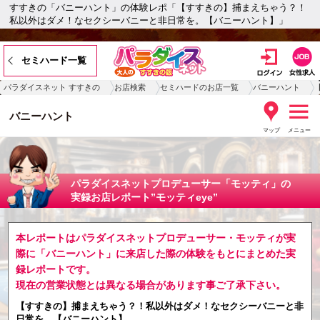
すすきの「バニーハント」の体験レポ「【すすきの】捕まえちゃう？！
私以外はダメ！なセクシーバニーと非日常を。【バニーハント】」
セミハード一覧
パラダイスネット すすきの
お店検索
セミハードのお店一覧
バニーハント
バニーハント
マップ
メニュー
パラダイスネットプロデューサー「モッティ」の
実録お店レポート”モッティeye”
本レポートはパラダイスネットプロデューサー・モッティが実
際に「バニーハント」に来店した際の体験をもとにまとめた実
録レポートです。
現在の営業状態とは異なる場合があります事ご了承下さい。
【すすきの】捕まえちゃう？！私以外はダメ！なセクシーバニーと非
日常を。【バニーハント】