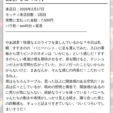
来店日：2026年2月17日
モッティ来店回数：1回目
実際に支払った金額：7,500円
パラ割：set40分＋延長
―――――――――――――――――――――――
やあ諸君！快適なエロライフを楽しんでいるかな？今日は札
幌・すすきのの「バニーハント」に足を運んでみた。入口の看
板から漂うピンクのネオンは「いかにも」という感じだ！すす
きのらしい夜遊び感を期待させるぞ。扉を開けると、テンショ
ンが上がる空間が広がっていた。カジノ行ったことないからわ
からないけど、まあなんか、そんな感じの内装だ！こだわって
るねぇ。
席はもちろんテーブル。思った以上に開放感のある空気だ！お
店は広々としているが、暗めの照明と構造で、開放感があるの
に周りが気にならない、絶妙なラインを保っている！バニーち
ゃんたちの動きや表情がしっかり見える暗さ。隣り合った席と
の距離感も、ギュッと詰まりすぎていない。ついくつろいでし
まいそうだ！