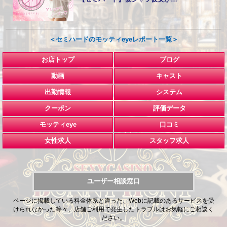
＜セミハードのモッティeyeレポート一覧＞
お店トップ
ブログ
動画
キャスト
出勤情報
システム
クーポン
評価データ
モッティeye
口コミ
女性求人
スタッフ求人
ユーザー相談窓口
ページに掲載している料金体系と違った、Webに記載のあるサービスを受
けられなかった等々、店舗ご利用で発生したトラブルはお気軽にご相談く
ださい。