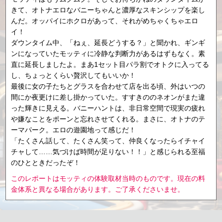
きて、オトナエロなバニーちゃんと濃厚なスキンシップを楽し
んだ。オッパイにホクロがあって、それがめちゃくちゃエロ
イ！
ダウンタイム中、「ねぇ、延長どうする？」と聞かれ、ギンギ
ンになっていたモッティに冷静な判断力があるはずもなく。素
直に延長しましたよ。まあ1セット目パラ割でオトクに入ってる
し、ちょっとくらい贅沢してもいいか！
最後に女の子たちとグラスを合わせて店を出る頃、外はいつの
間にか夜更けに差し掛かっていた。すすきののネオンがまた違
った輝きに見える。バニーハントは、非日常空間で現実の疲れ
や嫌なことをポーンと忘れさせてくれる。まさに、オトナのテ
ーマパーク。エロの遊園地って感じだ！
「たくさん話して、たくさん笑って、仲良くなったらイチャイ
チャして……気づけば時間が足りない！！」と感じられる至福
のひとときだったぞ！
このレポートはモッティの体験取材当時のものです。現在の料
金体系と異なる場合があります。ご了承くださいませ。