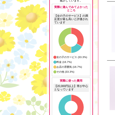
集計しています。
実際に遊んでみてよかった
ところ
【女の子のサービス】の満
足度が最も高いと評価され
ています
女の子のサービス (33.3%)
料金 (16.7%)
お店の雰囲気 (16.7%)
その他 (33.3%)
実際に使った費用
【20,000円以上】帯が中心
となっています