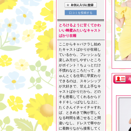
とろけるように甘くてかわ
いい蜂蜜みたいなキャスト
ばかり在籍
ここからキャバクラし始め
たキャストばかりが在籍し
ているから、フレッシュな
楽しみ方がしやすいところ
がポイント！ちょっとだけ
不慣れなところだって、き
ゅんとくる仕草に早変わり
できるのは、スキンシップ
が大好きで、甘え上手なキ
ャストばかりだから。どの
子も密着してくれるからド
キドキしっぱなしな上に、
たくさんイチャイチャすれ
ば、ときめきで胸が苦しく
なる時間を過ごせること間
違いなし。ドレスで華やか
に着飾りながら接客してく