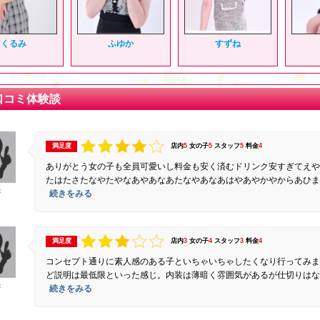
くるみ
ふゆか
すずね
口コミ体験談
満足度
店内
5
女の子
5
スタッフ
5
料金
4
ありがとう女の子も全員可愛いし料金も安く済むドリンク安すぎてえや
たはたさたなやたやなあやあなあたなやあなあはやあやかやからあひま
：
続きをみる
満足度
店内
3
女の子
4
スタッフ
3
料金
4
コンセプト通りに素人感のある子といちゃいちゃしたくなり行ってみま
ど説明は最低限といった感じ。内装は薄暗く雰囲気があるが仕切りはな
：
続きをみる