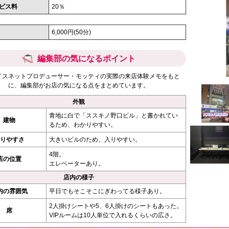
ビス料
20％
6,000円(50分)
編集部の気になるポイント
イスネットプロデューサー・モッティの実際の来店体験メモをもと
に、編集部がお店の気になる点をまとめています。
外観
青地に白で「ススキノ野口ビル」と書かれてい
建物
るため、わかりやすい。
りやすさ
大きいビルのため、入りやすい。
4階。
店の位置
エレベーターあり。
店内の様子
内の雰囲気
平日でもそこそこにぎわってる様子あり。
2人掛けシートや5、6人掛けのシートもあった。
席
VIPルームは10人単位で入れるくらいの広さ。