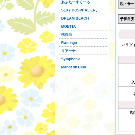
あふたーすくーる
税・サー
SEXY HOSPITAL ER。
DREAM BEACH
予算目安
MOETTA
桃白白
Flamingo
バラダ
リアーナ
Symphonia
Mandarin Club
入
店