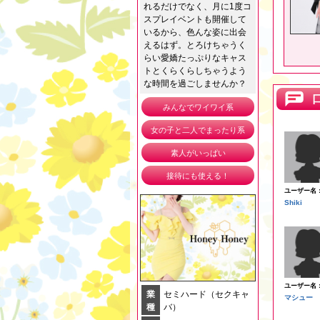
れるだけでなく、月に1度コ
スプレイベントも開催して
いるから、色んな姿に出会
えるはず。とろけちゃうく
らい愛嬌たっぷりなキャス
トとくらくらしちゃうよう
な時間を過ごしませんか？
みんなでワイワイ系
女の子と二人でまったり系
素人がいっぱい
接待にも使える！
ユーザー名
Shiki
ユーザー名
業
セミハード（セクキャ
マシュー
種
バ）