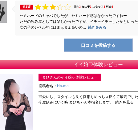
満足度
店内
3
女の子
3
スタッフ
4
料金
3
セミハードのキャバでしたが、セミハード感はなかったですねー
ただの飲み屋としては楽しかったですが、イチャイチャしたかといっ
：
女の子のレベル的にはまぁまぁ高いの…
続きをみる
イイ娘♡体験レビュー
まひさんのイイ娘♡体験レビュー
投稿者名：
Ha-ma
可愛いし、スタイルも良く愛想もめっちゃ良くて最高でした
今度飲みにいく時 まぴちゃん本指名します。
続きを見る