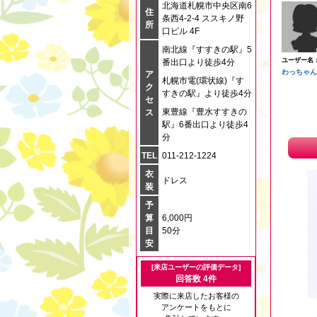
北海道札幌市中央区南6
住
条西4-2-4 ススキノ野
所
口ビル 4F
南北線『すすきの駅』5
ユーザー名
番出口より徒歩4分
わっちゃん
ア
札幌市電(環状線)『す
ク
すきの駅』より徒歩4分
セ
東豊線『豊水すすきの
ス
駅』6番出口より徒歩4
分
TEL
011-212-1224
衣
ドレス
装
予
算
6,000円
目
50分
安
[来店ユーザーの評価データ]
回答数 4件
実際に来店したお客様の
アンケートをもとに