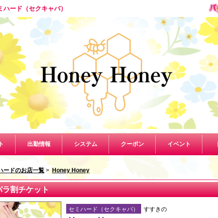
きのセミハード（セクキャバ）
ト
出勤情報
システム
クーポン
イベント
ハードのお店一覧
>
Honey Honey
パラ割チケット
セミハード（セクキャバ）
すすきの