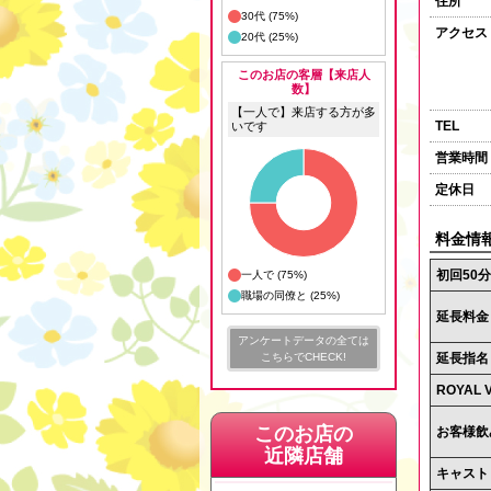
住所
30代 (75%)
アクセス
20代 (25%)
このお店の客層【来店人
数】
【一人で】来店する方が多
TEL
いです
営業時間
定休日
料金情
初回50
一人で (75%)
職場の同僚と (25%)
延長料金
アンケートデータの全ては
こちらでCHECK!
延長指名
ROYAL V
このお店の
お客様飲
近隣店舗
キャスト