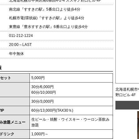
北海道札幌市中央区南6条西4-2-4 ススキノ野口ビル 4F
南北線『すすきの駅』5番出口より徒歩4分
札幌市電(環状線)『すすきの駅』より徒歩4分
東豊線『豊水すすきの駅』6番出口より徒歩4分
011-212-1224
20:00～LAST
年中無休
報
分セット
5,000円
30分/6,000円
北海道札幌市中
60分/10,000円
野口ビル 4F
30分/3,000円
IP
60分/13,000円(TAX30％)
生ビール・焼酎・ウイスキー・ウーロン茶飲み
み放題メニュー
放題
ドリンク
1,000円～