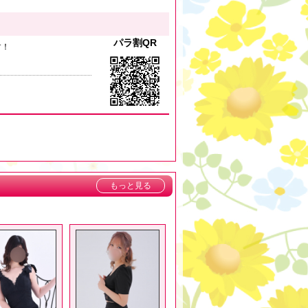
パラ割QR
す！
。
もっと見る