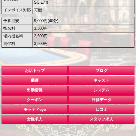
SC 17％
インボイス対応
可能
予算目安
9,000円(40分)
指名料
3,500円
場内指名料
2,500円
同伴料
3,500円
お店トップ
ブログ
動画
キャスト
出勤情報
システム
クーポン
評価データ
モッティeye
口コミ
女性求人
スタッフ求人