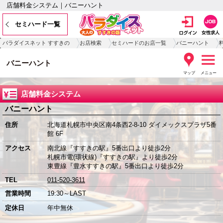
店舗料金システム｜バニーハント
セミハード一覧
パラダイスネット すすきの
お店検索
セミハードのお店一覧
バニーハント
バニーハント
マップ
メニュー
店舗料金システム
バニーハント
住所
北海道札幌市中央区南4条西2-8-10 ダイメックスプラザ5番
館 6F
アクセス
南北線『すすきの駅』5番出口より徒歩2分
札幌市電(環状線)『すすきの駅』より徒歩2分
東豊線『豊水すすきの駅』5番出口より徒歩2分
TEL
011-520-3611
営業時間
19:30～LAST
定休日
年中無休