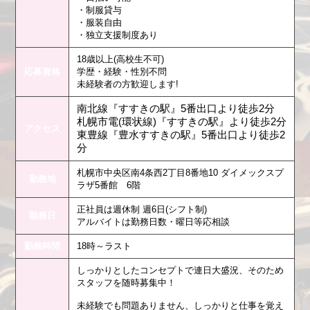
・制服貸与
・服装自由
・独立支援制度あり
18歳以上(高校生不可)
応募資格
学歴・経験・性別不問
未経験者の方歓迎します!
南北線『すすきの駅』5番出口より徒歩2分
札幌市電(環状線)『すすきの駅』より徒歩2分
アクセス
東豊線『豊水すすきの駅』5番出口より徒歩2
分
札幌市中央区南4条西2丁目8番地10 ダイメックスプ
勤務地
ラザ5番館 6階
正社員は週休制 週6日(シフト制)
勤務日
アルバイトは勤務日数・曜日等応相談
勤務時間
18時～ラスト
しっかりとしたコンセプトで連日大盛況、そのため
スタッフを随時募集中！
未経験でも問題ありません、しっかりと仕事を覚え