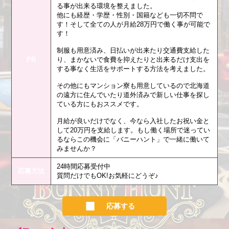
る事が出来る環境を整えました。
他にも経歴・学歴・性別・国籍なども一切不問で
す！そして全ての人が月給28万円で働く事が可能で
す！
制服も用意済み、日払いが出来たり交通費支給した
PR
り、まかないで食費を抑えたりと出来るだけ支出を
する事なく生活をサポートする方法を考えました。
その他にもマンション寮も用意しているので北海道
の遠方に住んでいたり道外済みで新しい仕事を探し
ている方にもおススメです。
月給が良いだけでなく、今なら入社したお祝い金と
して20万円を支給します。もし働く場所で迷ってい
るならこの機会に「バニーハント」で一緒に働いて
みませんか？
24時間応募受付中
応募方法
質問だけでもOK!お気軽にどうぞ♪
応募する