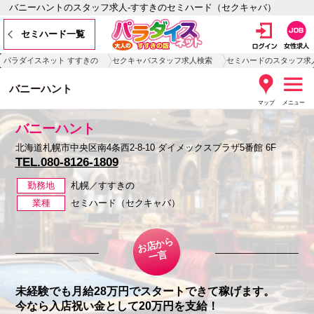
バニーハントのスタッフ求人-すすきのセミハード（セクキャバ）
セミハード一覧
パラダイスネット すすきの
セクキャバスタッフ求人検索
セミハードのスタッフ求
バニーハント
マップ
メニュー
バニーハント
北海道札幌市中央区南4条西2-8-10 ダイメックスプラザ5番館 6F
TEL.080-8126-1809
勤務地
札幌／すすきの
業種
セミハード（セクキャバ）
お店から
一言
未経験でも月給28万円でスタートできて稼げます。
今なら入店祝い金として20万円を支給！