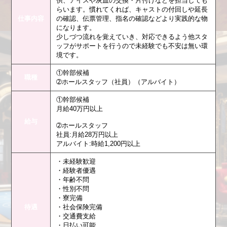
供、アイスや灰皿の交換・片付けなどを担当しても
らいます。慣れてくれば、キャストの付回しや延長
仕事内容
の確認、伝票管理、指名の確認などより実践的な物
になります。
少しづつ流れを覚えていき、対応できるよう他スタ
ッフがサポートを行うので未経験でも不安は無い環
境です。
①幹部候補
職種
➁ホールスタッフ（社員）（アルバイト）
①幹部候補
月給40万円以上
給与
➁ホールスタッフ
社員:月給28万円以上
アルバイト:時給1,200円以上
・未経験歓迎
・経験者優遇
・年齢不問
・性別不問
・寮完備
待遇
・社会保険完備
・交通費支給
・日払い可能