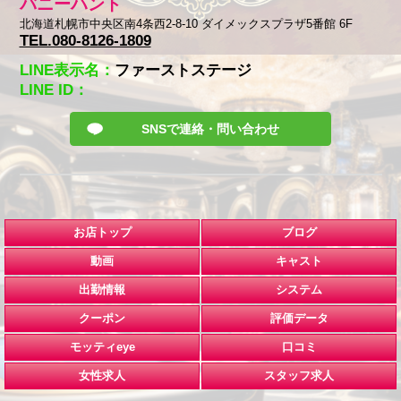
バニーハント
北海道札幌市中央区南4条西2-8-10 ダイメックスプラザ5番館 6F
TEL.080-8126-1809
LINE表示名：
ファーストステージ
LINE ID：
SNSで連絡・問い合わせ
お店トップ
ブログ
動画
キャスト
出勤情報
システム
クーポン
評価データ
モッティeye
口コミ
女性求人
スタッフ求人