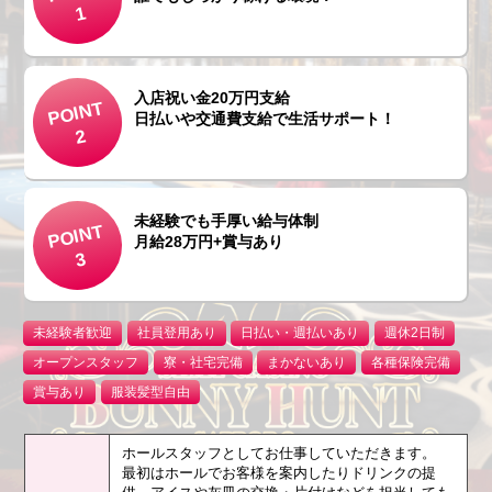
1
入店祝い金20万円支給
POINT
日払いや交通費支給で生活サポート！
2
未経験でも手厚い給与体制
POINT
月給28万円+賞与あり
3
未経験者歓迎
社員登用あり
日払い・週払いあり
週休2日制
オープンスタッフ
寮・社宅完備
まかないあり
各種保険完備
賞与あり
服装髪型自由
ホールスタッフとしてお仕事していただきます。
最初はホールでお客様を案内したりドリンクの提