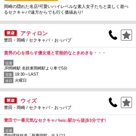
岡崎の隠れた名店!可愛いハイレベルな素人女子たちと楽しく遊べ
るセクキャバ!遠方からでも行く価値あり!
アティロン
豊田・岡崎 / セクキャバ・おっパブ
貴男の心を揺らす優女達と官能的なときめきを・・・
交通
JR岡崎駅 名鉄東岡崎駅より車で5分
19:30～LAST
営業
火曜日
休日
ウィズ
豊田・岡崎 / セクキャバ・おっパブ
豊田で一番元気なセクキャバwiz♪駅から徒歩3分です!
交通
愛知環状鉄道「新豊田駅」出入口1