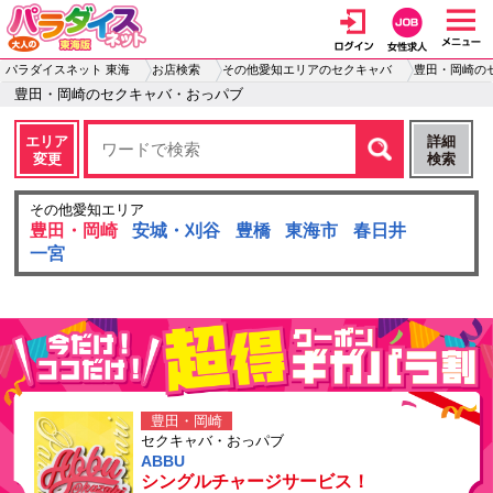
パラダイスネット 東海
お店検索
その他愛知エリアのセクキャバ
豊田・岡崎の
豊田・岡崎のセクキャバ・おっパブ
エリア
詳細
変更
検索
その他愛知エリア
豊田・岡崎
安城・刈谷
豊橋
東海市
春日井
一宮
豊田・岡崎
セクキャバ・おっパブ
ABBU
シングルチャージサービス！