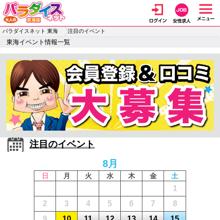
パラダイスネット 東海
注目のイベント
東海イベント情報一覧
注目のイベント
8月
日
月
火
水
木
金
土
1
2
3
4
5
6
7
8
9
10
11
12
13
14
15