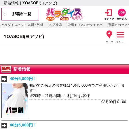
新着情報｜YOASOBI(ヨアソビ)
那覇市一覧
パラダイスネット 九州・沖縄
お店検索
沖縄エリアのセクキャバ
那覇市のセク
YOASOBI(ヨアソビ)
マップ
メニュー
新着情報
40分5,000円！
初めてご来店のお客様は40分5,000円でご利用いただけま
す！
※20時～21時の間にご利用のお客様
08月09日 01:00
40分5,000円！