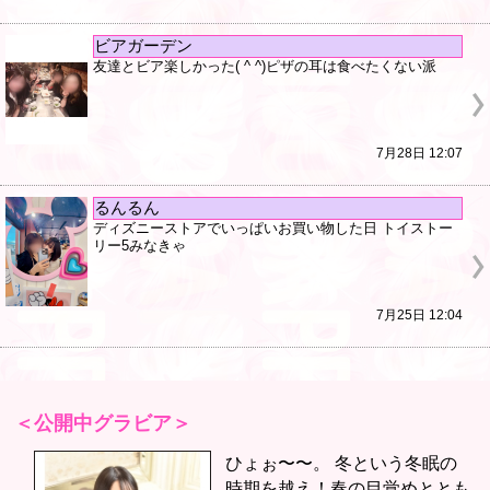
ビアガーデン
友達とビア楽しかった( ^ ^)ピザの耳は食べたくない派
7月28日 12:07
るんるん
ディズニーストアでいっぱいお買い物した日 トイストー
リー5みなきゃ
7月25日 12:04
公開中グラビア
ひょぉ〜〜。 冬という冬眠の
時期を越え！春の目覚めととも