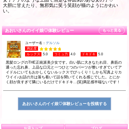
大胆に甘えたり、無邪気に笑う笑顔が猫のようにかわい
い。
あおいさんのイイ娘♡体験レビュー
もっと見る
ユーザー名：
デルソル
満足度
ルックス
5.0
コミュ力
4.0
ドキドキ
5.0
黒髪ロングのTHE正統派美少女です。白い肌に大きなたれ目、鼻筋の
通った忘れ鼻、上品な口元と一つひとつのパーツが整いすぎていてア
イドルにいてもおかしくないルックスでびっくり！しかも写真よりカ
ワイイ♪お話の方は落ち着いて話を聞いてくれる感じでした。とにか
く顔が良すぎて隣にいるだけでドキドキ…(笑)満足感半端ないです！
お店トップ
ブログ