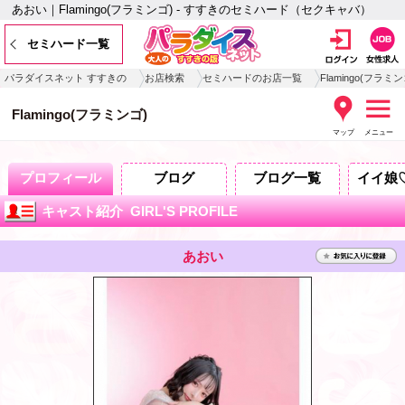
あおい｜Flamingo(フラミンゴ) - すすきのセミハード（セクキャバ）
セミハード一覧
パラダイスネット すすきの
お店検索
セミハードのお店一覧
Flamingo(フラミン
Flamingo(フラミンゴ)
マップ
メニュー
プロフィール
ブログ
ブログ一覧
イイ娘
キャスト紹介 GIRL'S PROFILE
あおい