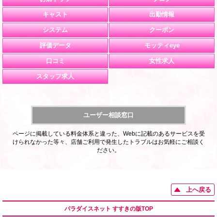
キャスト
出勤情報
システム
クーポン
評価データ
モッティeye
口コミ
女性求人
スタッフ求人
ユーザー相談窓口
ページに掲載している料金体系と違った、Webに記載のあるサービスを受
けられなかった等々、店舗ご利用で発生したトラブルはお気軽にご相談く
ださい。
上へ戻る
パラダイスネット すすきの版TOP