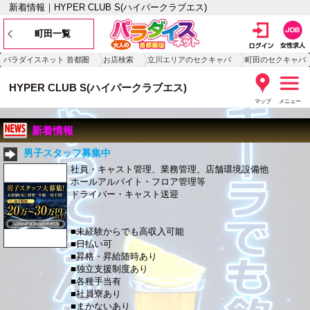
新着情報｜HYPER CLUB S(ハイパークラブエス)
町田一覧
パラダイスネット 首都圏
お店検索
立川エリアのセクキャバ
町田のセクキャバ
HYPER CLUB S(ハイパークラブエス)
マップ
メニュー
新着情報
男子スタッフ募集中
社員・キャスト管理、業務管理、店舗環境設備他
ホールアルバイト・フロア管理等
ドライバー・キャスト送迎
■未経験からでも高収入可能
■日払い可
■昇格・昇給随時あり
■独立支援制度あり
■各種手当有
■社員寮あり
■まかないあり