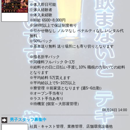
※体入即日可能
※体入経験者
※体入未経験
※時給 6500~8,000円
※5時間以上で保証制度有り
※引かせ物なし ノルマなし ペナルティなし レンタル代
無料
※50%バック
※基本送り無料 送り場所にも寄り切りとなります
※指名折半バック
※同棲料フルバック 0~1万
※給料その日に日払い手渡し10% 職税の方引いての給料
となります
※平均給料 5万貰えます
※平均給以上で5~10万以上
※寮管理 ※前家賃となります (週5~6出勤）
※オープン手当有り
※ラスト手当あ有り
※待機室 (個室～大部屋管理）
08月04日 14:00
男子スタッフ募集中
社員・キャスト管理、業務管理、店舗環境設備他