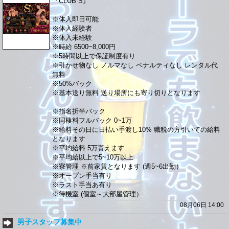
『CLUB S』
※体入即日可能
※体入経験者
※体入未経験
※時給 6500~8,000円
※5時間以上で保証制度有り
※引かせ物なし ノルマなし ペナルティなし レンタル代
無料
※50%バック
※基本送り無料 送り場所にも寄り切りとなります
※指名折半バック
※同棲料フルバック 0~1万
※給料その日に日払い手渡し10% 職税の方引いての給料
となります
※平均給料 5万貰えます
※平均給以上で5~10万以上
※寮管理 ※前家賃となります (週5~6出勤）
※オープン手当有り
※ラスト手当あ有り
※待機室 (個室～大部屋管理）
08月06日 14:00
男子スタッフ募集中