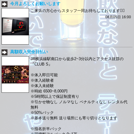
今月よろしくお願いします
ご来店の方心からスタッフ一同お待ちしております🙇‍♀️
08月05日 16:00
高額収入完全日払い
JR横浜線駅南口から徒歩2~3分以内とアクセス抜群の
『CLUB S』
※体入即日可能
※体入経験者
※体入未経験
※時給 6500~8,000円
※5時間以上で保証制度有り
※引かせ物なし ノルマなし ペナルティなし レンタル代
無料
※50%バック
※基本送り無料 送り場所にも寄り切りとなります
※指名折半バック