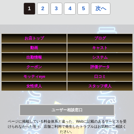
1
2
3
4
5
次へ
お店トップ
ブログ
動画
キャスト
出勤情報
システム
クーポン
評価データ
モッティeye
口コミ
女性求人
スタッフ求人
ユーザー相談窓口
ページに掲載している料金体系と違った、Webに記載のあるサービスを受
けられなかった等々、店舗ご利用で発生したトラブルはお気軽にご相談く
ださい。