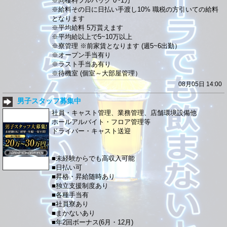
※同棲料フルバック 0~1万
※給料その日に日払い手渡し10% 職税の方引いての給料
となります
※平均給料 5万貰えます
※平均給以上で5~10万以上
※寮管理 ※前家賃となります (週5~6出勤）
※オープン手当有り
※ラスト手当あ有り
※待機室 (個室～大部屋管理）
08月05日 14:00
男子スタッフ募集中
社員・キャスト管理、業務管理、店舗環境設備他
ホールアルバイト・フロア管理等
ドライバー・キャスト送迎
■未経験からでも高収入可能
■日払い可
■昇格・昇給随時あり
■独立支援制度あり
■各種手当有
■社員寮あり
■まかないあり
■年2回ボーナス(6月・12月)