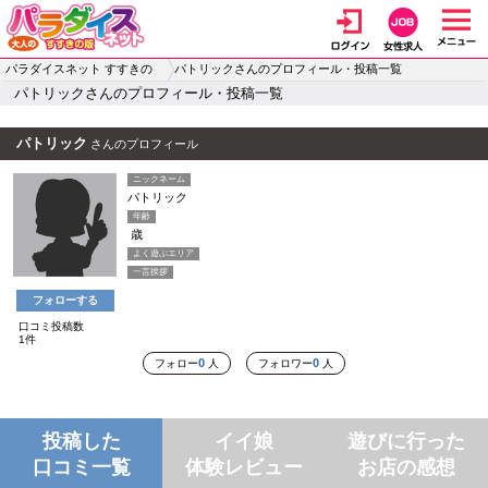
パラダイスネット すすきの
パトリックさんのプロフィール・投稿一覧
パトリックさんのプロフィール・投稿一覧
パトリック
さんのプロフィール
ニックネーム
パトリック
年齢
歳
よく遊ぶエリア
一言挨拶
フォローする
口コミ投稿数
1件
0
0
フォロー
人
フォロワー
人
投稿した
イイ娘
遊びに行った
口コミ一覧
体験レビュー
お店の感想