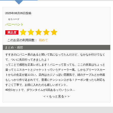
2025年08月05日投稿
セミハード
バニーハント
満足度
このお店の利用回数：
初めて
まとめ・感想
すすきのにバニー系のあると聞いて気になってたんだけど、なかなか行けてなく
て、ついに先日行ってきましたよ！
ってことで感想を正直レポします！バニーって言っても、ここの衣装はちょっと
違ってミニスカートとジャケットっていうディーラー風。しかもプリーツスカー
トからの生足が超エロい。店内はカジノっぽい雰囲気で、緑のテーブルとか内装
もしっかり作り込まれてて、普通にテンション上がる！クーポン使ったら対応も
すごく丁寧で、お得に入れたのも嬉しいポイント。
40分1セットで、ダウンタイムが1回あるっていうシス…
＜＜もっと見る＞＞