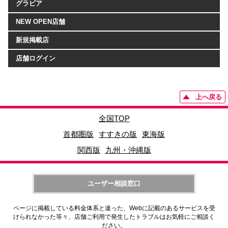
グラビア
NEW OPEN店舗
新規掲載店
店舗ログイン
上へ戻る
全国TOP
首都圏版
すすきの版
東海版
関西版
九州・沖縄版
ユーザー相談窓口
ページに掲載している料金体系と違った、Webに記載のあるサービスを受
けられなかった等々、店舗ご利用で発生したトラブルはお気軽にご相談く
ださい。