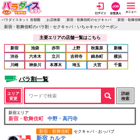
パラダイスネット 首都圏
お店検索
新宿・歌舞伎町のセクキャバ
新宿・歌舞伎
新宿・歌舞伎町のパラ割・セクキャバ・いちゃキャバクーポン
主要エリアの店舗一覧はこちら
新宿
池袋
赤羽
上野
秋葉原
新橋
渋谷
六本木
立川
吉祥寺
錦糸町
横浜
川崎
神奈川
本厚木
埼玉
大宮
千葉
パラ割一覧
エリア
詳細
変更
検索
新宿エリア
新宿・歌舞伎町
中野・高円寺
新宿・歌舞伎町
セクキャバ・おっパブ
新宿 カルテ