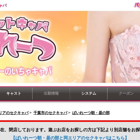
ャバ
キャスト
出勤情報
システム
クーポン
リアのセクキャバ
>
千葉市のセクキャバ
>
ぱいれーつ朝・昼の部
在、閉店しております。遊ぶお店をお探しの方は下記より別店舗をお探
【ぱいれーつ朝・昼の部と同エリアのセクキャバはこちら】