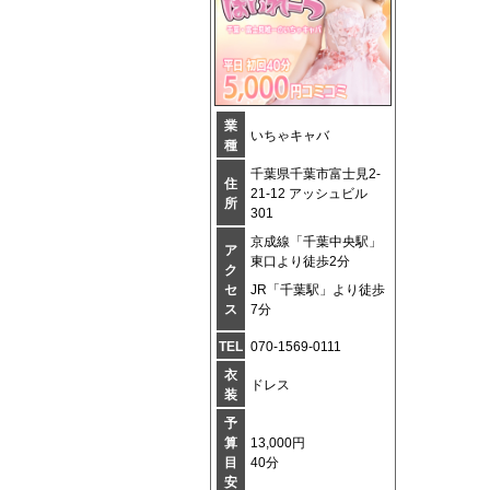
業
いちゃキャバ
種
千葉県千葉市富士見2-
住
21-12 アッシュビル
所
301
京成線「千葉中央駅」
ア
東口より徒歩2分
ク
セ
JR「千葉駅」より徒歩
ス
7分
TEL
070-1569-0111
衣
ドレス
装
予
算
13,000円
目
40分
安