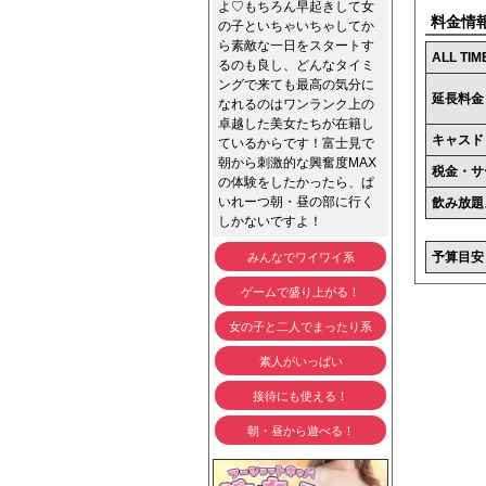
よ♡もちろん早起きして女
料金情
の子といちゃいちゃしてか
ら素敵な一日をスタートす
ALL TIM
るのも良し、どんなタイミ
ングで来ても最高の気分に
延長料金
なれるのはワンランク上の
卓越した美女たちが在籍し
キャスド
ているからです！富士見で
朝から刺激的な興奮度MAX
税金・サ
の体験をしたかったら、ぱ
いれーつ朝・昼の部に行く
飲み放題
しかないですよ！
予算目安
みんなでワイワイ系
ゲームで盛り上がる！
女の子と二人でまったり系
素人がいっぱい
接待にも使える！
朝・昼から遊べる！