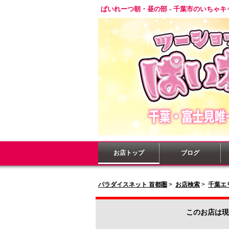
ぱいれーつ朝・昼の部 - 千葉市のいちゃキ
お店トップ
ブログ
パラダイスネット 首都圏
>
お店検索
>
千葉エ
このお店は現