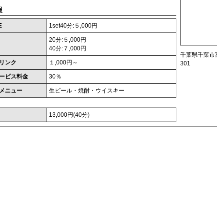
報
E
1set40分:５,000円
20分:５,000円
40分:７,000円
千葉県千葉市富
リンク
１,000円～
301
ービス料金
30％
メニュー
生ビール・焼酎・ウイスキー
13,000円(40分)