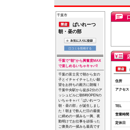
千葉市
ぱいれーつ
朝・昼の部
千葉で”朝”から興奮度MAX
で楽しめるいちゃキャバ!
千葉の富士見で朝から女の
子とイチャイチャしたい願
住所
望をお持ちの殿方に朗報！
アクセス
千葉中央駅から徒歩2分のア
ッシュビルに朝6時OPENの
いちゃキャバ「ぱいれーつ
朝・昼の部」が誕生しまし
TEL
た！朝まで飲んだ日の最後
営業時間
に締めの一揉みも一興、夜
勤明けでお仕事を頑張った
定休日
ご褒美の一揉みも最高です