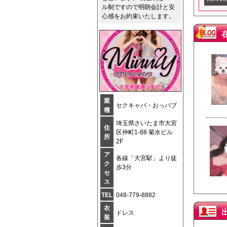
ル制ですので明朗会計と安
心感をお約束いたします。
業
セクキャバ・おっパブ
種
埼玉県さいたま市大宮
住
区仲町1-88 菊水ビル
所
2F
ア
各線「大宮駅」より徒
ク
歩3分
セ
ス
TEL
048-779-8882
衣
ドレス
装