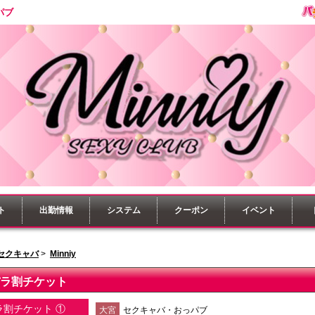
パブ
ト
出勤情報
システム
クーポン
イベント
セクキャバ
>
Minniy
ラ割チケット
ラ割チケット ①
大宮
セクキャバ・おっパブ