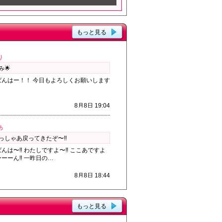
もっと見る
り
み🌟
ばんはー！！ 今日もよろしくお願いします
8月8日 19:04
あ
っしゃあ戻ってきたぞ〜‼️
んは〜‼️ わたしですよ〜‼️ ここあですよ
ーーん‼️ 一昨日の…
8月8日 18:44
もっと見る