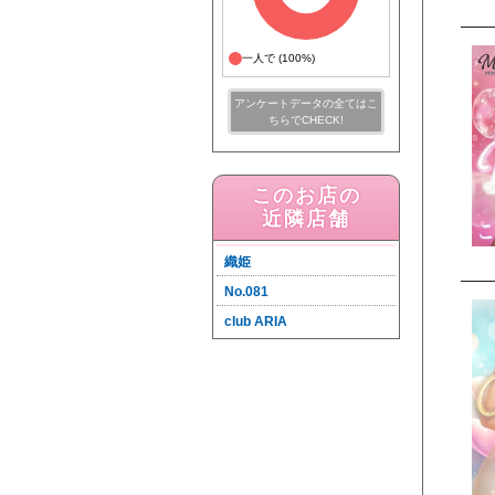
一人で (100%)
アンケートデータの全てはこ
ちらでCHECK!
このお店の
近隣店舗
織姫
No.081
club ARIA