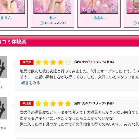
まりん
るい
あおい
19:00～25:00
口コミ体験談
満足度
店内
4
女の子
5
スタッフ
4
料金
4
地元で飲んだ後に友達と行ってみました。8月にオープンしたそう。知
そう、、と思い期待しながら行ってみました。入口にいるスタッフさ
：
続きをみる
く
満足度
店内
5
女の子
5
スタッフ
5
料金
5
女の子の満足度などトータルで考えても大満足としか言えない内容でし
次からセクキャバにいきたくなったらここかくていかな
：
気に入ったのも見つかったのでその子指名で行くのもいいし、みんな良
カス