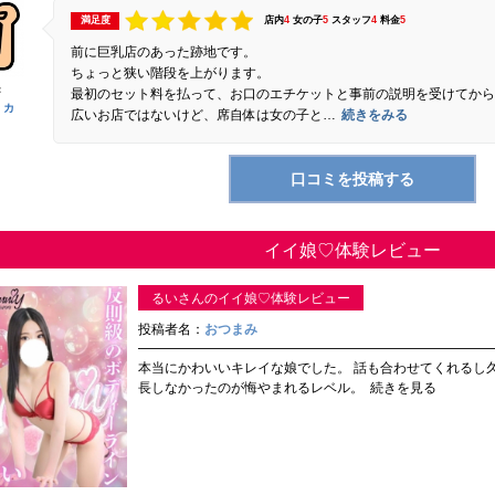
満足度
店内
4
女の子
5
スタッフ
4
料金
5
前に巨乳店のあった跡地です。
ちょっと狭い階段を上がります。
：
最初のセット料を払って、お口のエチケットと事前の説明を受けてから
 カ
広いお店ではないけど、席自体は女の子と…
続きをみる
イイ娘♡体験レビュー
るいさんのイイ娘♡体験レビュー
投稿者名：
おつまみ
本当にかわいいキレイな娘でした。 話も合わせてくれるし
長しなかったのが悔やまれるレベル。
続きを見る