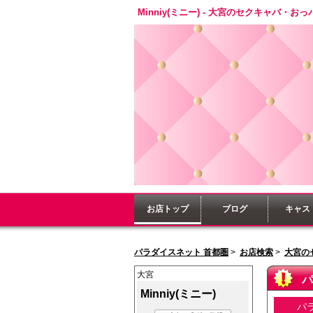
Minniy(ミニー) - 大宮のセクキャバ・おっ
お店トップ
ブログ
キャス
パラダイスネット 首都圏
>
お店検索
>
大宮の
大宮
パ
Minniy(ミニー)
パ