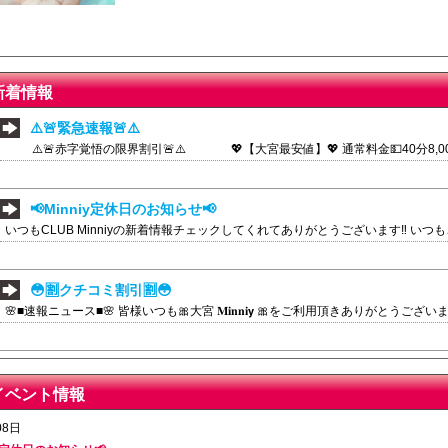
新着情報
⚠️🚨緊急速報🚨⚠️
⚠️🚨赤字覚悟の限界割引🚨⚠️ 💖【大宮最安値】💖 通常料金💵40分8,000
20:00~21:20💵50分4,000円(税サ別)🈹 🈹21:20~23:00💵40分4,000円(
本当に赤字なのでいつまで続けられるか分かりません。🙇‍♂️ 使わないと損なので是非
・ご新規様も2回目以降のお客様もご利用可能です‼️ ・フロントで『パラダイスネ
📢Minniy定休日のお知らせ📢
当店のメルマガの登録必須となります。 ・混雑状況や週末適用出来ない場合がございま
いつもCLUB Minniyの新着情報チェックしてくれてありがとうございます‼️ 
宮𝐍𝐨. 𝟏の大胆サービス宣言‼️ 皆様のご来店をお待ちしております。🙇‍♀️
えて！！ CLUB Minniy 4月から定休日なしで月曜日も営業致します！！！！ 
せていただきますので今後ともCLUB Minniyをよろしくお願い致します。🙇‍♀️
☺️
😳🈹クチコミ割引🈹😳
🌸■速報ニュース■🌸 皆様いつも🎀大宮 𝐌𝐢𝐧𝐧𝐢𝘆 🎀をご利用頂きありがとうご
催‼️💗🌟 🌸みんなで一緒に“もっとイイお店”を作ろう🌸 ただいま【口コミを書いてくれ
にてご案内しちゃいます‼️ お客様のリアルな声が、これからのお店を育てるチカラ
てほしい！」など、どんな一言でも大歓迎です🥰 あなたの口コミが、次に来るお客
⚠️🚨緊急速報🚨⚠️
会にご来店お願い致します❣️ みんなで大宮𝐍𝐨. 𝟏のお店を作りましょう‼️ ⏰期間
⚠️🚨赤字覚悟の限界割引🚨⚠️ 💖【大宮最安値】💖 通常料金💵40分8,000
イベント情報
ちゃいます‼️ スタッフ一同、心からお待ちしております💐
20:00~21:20💵50分4,000円(税サ別)🈹 🈹21:20~23:00💵40分4,000円(
08日
本当に赤字なのでいつまで続けられるか分かりません。🙇‍♂️ 使わないと損なので是非
・ご新規様も2回目以降のお客様もご利用可能です‼️ ・フロントで『パラダイスネ