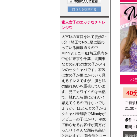
素人女子のエッチなチャレ
ンジ♡
大宮駅の東口を出て徒歩2～
3分！埼玉でNo.1級に賑わ
っている南銀通りの中！
Minniy(ミニー)は埼玉県内を
中心に東京や千葉、北関東
などの20代の女の子がメイ
ンのセクキャバです。衣装
は女の子が更にかわいく見
パ
えるドレスですが、肌と肌
の触れあいを重視していま
す。見てカワイイのは当然
40
で、触れたら更にかわいく
思えてくるのではないでし
ご新規
ょうか。 ほとんどの子がセ
21:3
クキャバ未経験でMinniyが
デビューの子ばかり。 初め
条件：
て触らせるお客様が貴方だ
期間：
ったり！そんな期待も高い
と思います。 前金制とコー
混雑状