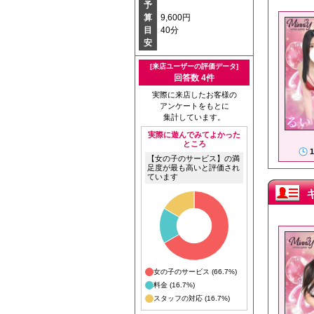
予
算
9,600円
目
40分
安
[来店ユーザーの評価データ]
回答数 4件
実際に来店したお客様の
アンケートをもとに
集計しています。
実際に遊んでみてよかった
ところ
1
【女の子のサービス】の満
足度が最も高いと評価され
ています
女の子のサービス (66.7%)
料金 (16.7%)
スタッフの対応 (16.7%)