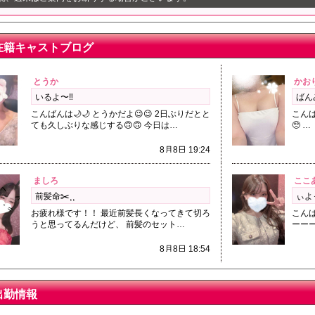
在籍キャストブログ
とうか
かお
いるよ〜‼️
ばん
こんばんは🌙🌙 とうかだよ😉😉 2日ぶりだとと
こん
ても久しぶりな感じする🙃🙃 今日は…
🥺 …
8月8日 19:24
ましろ
ここ
前髪命✂️⸒⸒
ぃよ
お疲れ様です！！ 最近前髪長くなってきて切ろ
こんば
うと思ってるんだけど、 前髪のセット…
ーーー
8月8日 18:54
出勤情報