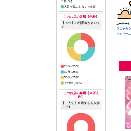
(60%)
人目を気にしない (40%)
このお店の客層【年齢】
【20代】の利用者が多いで
ユーザー名
す
フニャカラ
ッチリーニ
20代 (25%)
40代 (25%)
50代 (25%)
その他 (25%)
このお店の客層【来店人
数】
【一人で】来店する方が多
いです