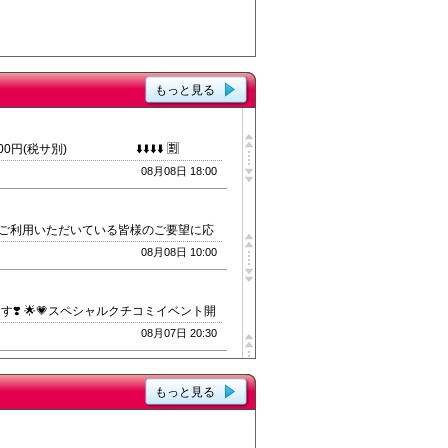
もっと見る
円(税サ別) ⬇️⬇️⬇️⬇️ 🈹
税サ別)🈹 通常料金から半額以下の激ヤバ割引です‼️
08月08日 18:00
ご来店お願い致します‼️ 🍺利用条件🍺
ット見ました。』とお伝えください。 ・
すので予めご了承ください。🙇‍♂️ 大
いつもご利用いただいている皆様のご要望に応
毎日今まで通り19時からLASTまで営業さ
08月08日 10:00
 沢山のご来店を心よりお待ちしております。
ざいます❣️ 🌟💗スペシャルクチコミイベント開
たお客様限定】で 💖40分 3,000円💖
08月07日 20:30
になります💎 「楽しかった！」「こうし
様の楽しみに繋がります🌷 ぜひこの機
⏰ 9月限定でしたが大好評につき10月もやっ
円(税サ別) ⬇️⬇️⬇️⬇️ 🈹
もっと見る
税サ別)🈹 通常料金から半額以下の激ヤバ割引です‼️
08月07日 18:00
ご来店お願い致します‼️ 🍺利用条件🍺
ット見ました。』とお伝えください。 ・