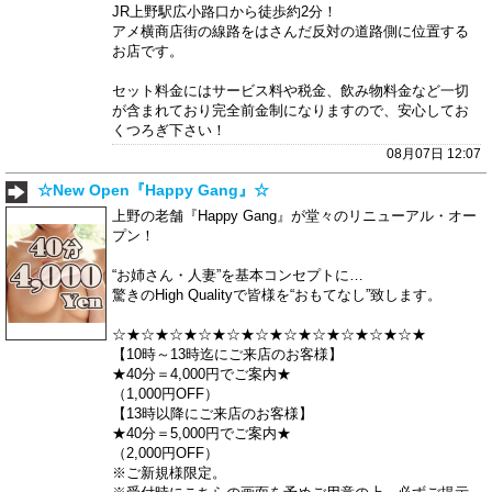
JR上野駅広小路口から徒歩約2分！
アメ横商店街の線路をはさんだ反対の道路側に位置する
お店です。
セット料金にはサービス料や税金、飲み物料金など一切
が含まれており完全前金制になりますので、安心してお
くつろぎ下さい！
08月07日 12:07
☆New Open『Happy Gang』☆
上野の老舗『Happy Gang』が堂々のリニューアル・オー
プン！
“お姉さん・人妻”を基本コンセプトに…
驚きのHigh Qualityで皆様を“おもてなし”致します。
☆★☆★☆★☆★☆★☆★☆★☆★☆★☆★☆★
【10時～13時迄にご来店のお客様】
★40分＝4,000円でご案内★
（1,000円OFF）
【13時以降にご来店のお客様】
★40分＝5,000円でご案内★
（2,000円OFF）
※ご新規様限定。