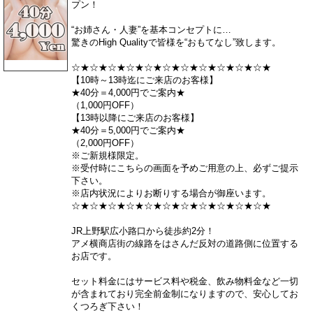
プン！
“お姉さん・人妻”を基本コンセプトに…
驚きのHigh Qualityで皆様を“おもてなし”致します。
☆★☆★☆★☆★☆★☆★☆★☆★☆★☆★☆★
【10時～13時迄にご来店のお客様】
★40分＝4,000円でご案内★
（1,000円OFF）
【13時以降にご来店のお客様】
★40分＝5,000円でご案内★
（2,000円OFF）
※ご新規様限定。
※受付時にこちらの画面を予めご用意の上、必ずご提示
下さい。
※店内状況によりお断りする場合が御座います。
☆★☆★☆★☆★☆★☆★☆★☆★☆★☆★☆★
JR上野駅広小路口から徒歩約2分！
アメ横商店街の線路をはさんだ反対の道路側に位置する
お店です。
セット料金にはサービス料や税金、飲み物料金など一切
が含まれており完全前金制になりますので、安心してお
くつろぎ下さい！