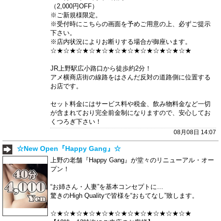
（2,000円OFF）
※ご新規様限定。
※受付時にこちらの画面を予めご用意の上、必ずご提示
下さい。
※店内状況によりお断りする場合が御座います。
☆★☆★☆★☆★☆★☆★☆★☆★☆★☆★☆★
JR上野駅広小路口から徒歩約2分！
アメ横商店街の線路をはさんだ反対の道路側に位置する
お店です。
セット料金にはサービス料や税金、飲み物料金など一切
が含まれており完全前金制になりますので、安心してお
くつろぎ下さい！
08月08日 14:07
☆New Open『Happy Gang』☆
上野の老舗『Happy Gang』が堂々のリニューアル・オー
プン！
“お姉さん・人妻”を基本コンセプトに…
驚きのHigh Qualityで皆様を“おもてなし”致します。
☆★☆★☆★☆★☆★☆★☆★☆★☆★☆★☆★