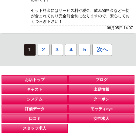
セット料金にはサービス料や税金、飲み物料金など一切
が含まれており完全前金制になりますので、安心してお
くつろぎ下さい！
08月05日 14:07
1
2
3
4
5
次へ
お店トップ
ブログ
キャスト
出勤情報
システム
クーポン
評価データ
モッティeye
口コミ
女性求人
スタッフ求人