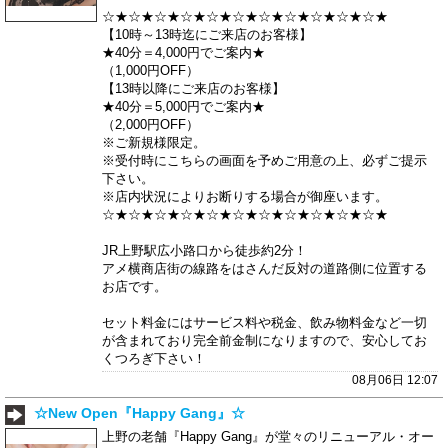
☆★☆★☆★☆★☆★☆★☆★☆★☆★☆★☆★
【10時～13時迄にご来店のお客様】
★40分＝4,000円でご案内★
（1,000円OFF）
【13時以降にご来店のお客様】
★40分＝5,000円でご案内★
（2,000円OFF）
※ご新規様限定。
※受付時にこちらの画面を予めご用意の上、必ずご提示
下さい。
※店内状況によりお断りする場合が御座います。
☆★☆★☆★☆★☆★☆★☆★☆★☆★☆★☆★
JR上野駅広小路口から徒歩約2分！
アメ横商店街の線路をはさんだ反対の道路側に位置する
お店です。
セット料金にはサービス料や税金、飲み物料金など一切
が含まれており完全前金制になりますので、安心してお
くつろぎ下さい！
08月06日 12:07
☆New Open『Happy Gang』☆
上野の老舗『Happy Gang』が堂々のリニューアル・オー