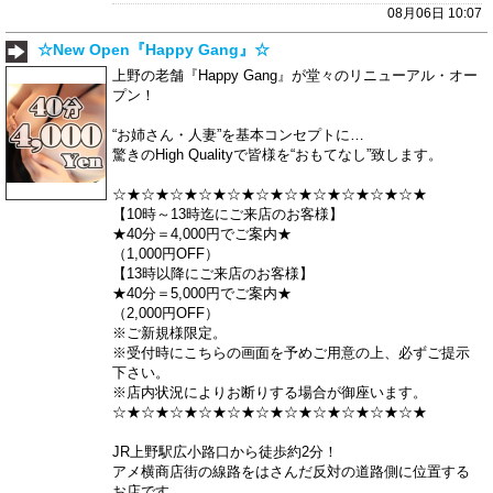
08月06日 10:07
☆New Open『Happy Gang』☆
上野の老舗『Happy Gang』が堂々のリニューアル・オー
プン！
“お姉さん・人妻”を基本コンセプトに…
驚きのHigh Qualityで皆様を“おもてなし”致します。
☆★☆★☆★☆★☆★☆★☆★☆★☆★☆★☆★
【10時～13時迄にご来店のお客様】
★40分＝4,000円でご案内★
（1,000円OFF）
【13時以降にご来店のお客様】
★40分＝5,000円でご案内★
（2,000円OFF）
※ご新規様限定。
※受付時にこちらの画面を予めご用意の上、必ずご提示
下さい。
※店内状況によりお断りする場合が御座います。
☆★☆★☆★☆★☆★☆★☆★☆★☆★☆★☆★
JR上野駅広小路口から徒歩約2分！
アメ横商店街の線路をはさんだ反対の道路側に位置する
お店です。