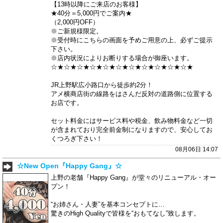
【13時以降にご来店のお客様】
★40分＝5,000円でご案内★
（2,000円OFF）
※ご新規様限定。
※受付時にこちらの画面を予めご用意の上、必ずご提示
下さい。
※店内状況によりお断りする場合が御座います。
☆★☆★☆★☆★☆★☆★☆★☆★☆★☆★☆★
JR上野駅広小路口から徒歩約2分！
アメ横商店街の線路をはさんだ反対の道路側に位置する
お店です。
セット料金にはサービス料や税金、飲み物料金など一切
が含まれており完全前金制になりますので、安心してお
くつろぎ下さい！
08月06日 14:07
☆New Open『Happy Gang』☆
上野の老舗『Happy Gang』が堂々のリニューアル・オー
プン！
“お姉さん・人妻”を基本コンセプトに…
驚きのHigh Qualityで皆様を“おもてなし”致します。