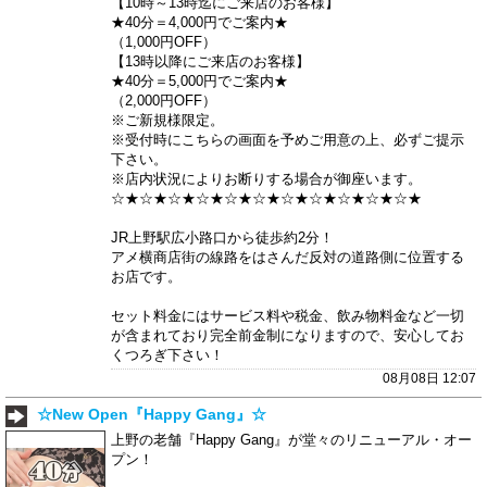
【10時～13時迄にご来店のお客様】
★40分＝4,000円でご案内★
（1,000円OFF）
【13時以降にご来店のお客様】
★40分＝5,000円でご案内★
（2,000円OFF）
※ご新規様限定。
※受付時にこちらの画面を予めご用意の上、必ずご提示
下さい。
※店内状況によりお断りする場合が御座います。
☆★☆★☆★☆★☆★☆★☆★☆★☆★☆★☆★
JR上野駅広小路口から徒歩約2分！
アメ横商店街の線路をはさんだ反対の道路側に位置する
お店です。
セット料金にはサービス料や税金、飲み物料金など一切
が含まれており完全前金制になりますので、安心してお
くつろぎ下さい！
08月08日 12:07
☆New Open『Happy Gang』☆
上野の老舗『Happy Gang』が堂々のリニューアル・オー
プン！