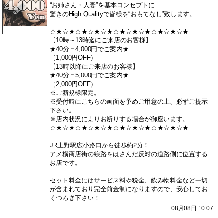
“お姉さん・人妻”を基本コンセプトに…
驚きのHigh Qualityで皆様を“おもてなし”致します。
☆★☆★☆★☆★☆★☆★☆★☆★☆★☆★☆★
【10時～13時迄にご来店のお客様】
★40分＝4,000円でご案内★
（1,000円OFF）
【13時以降にご来店のお客様】
★40分＝5,000円でご案内★
（2,000円OFF）
※ご新規様限定。
※受付時にこちらの画面を予めご用意の上、必ずご提示
下さい。
※店内状況によりお断りする場合が御座います。
☆★☆★☆★☆★☆★☆★☆★☆★☆★☆★☆★
JR上野駅広小路口から徒歩約2分！
アメ横商店街の線路をはさんだ反対の道路側に位置する
お店です。
セット料金にはサービス料や税金、飲み物料金など一切
が含まれており完全前金制になりますので、安心してお
くつろぎ下さい！
08月08日 10:07