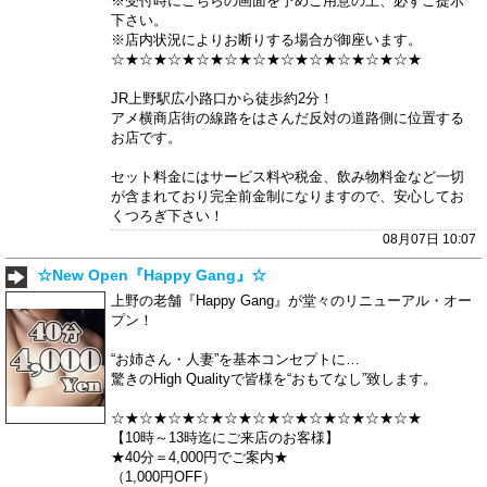
※受付時にこちらの画面を予めご用意の上、必ずご提示
下さい。
※店内状況によりお断りする場合が御座います。
☆★☆★☆★☆★☆★☆★☆★☆★☆★☆★☆★
JR上野駅広小路口から徒歩約2分！
アメ横商店街の線路をはさんだ反対の道路側に位置する
お店です。
セット料金にはサービス料や税金、飲み物料金など一切
が含まれており完全前金制になりますので、安心してお
くつろぎ下さい！
08月07日 10:07
☆New Open『Happy Gang』☆
上野の老舗『Happy Gang』が堂々のリニューアル・オー
プン！
“お姉さん・人妻”を基本コンセプトに…
驚きのHigh Qualityで皆様を“おもてなし”致します。
☆★☆★☆★☆★☆★☆★☆★☆★☆★☆★☆★
【10時～13時迄にご来店のお客様】
★40分＝4,000円でご案内★
（1,000円OFF）