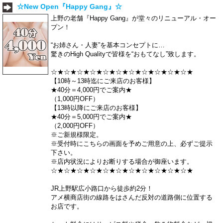
☆New Open『Happy Gang』☆
上野の老舗『Happy Gang』が堂々のリニューアル・オー
プン！
“お姉さん・人妻”を基本コンセプトに…
驚きのHigh Qualityで皆様を“おもてなし”致します。
☆★☆★☆★☆★☆★☆★☆★☆★☆★☆★☆★
【10時～13時迄にご来店のお客様】
★40分＝4,000円でご案内★
（1,000円OFF）
【13時以降にご来店のお客様】
★40分＝5,000円でご案内★
（2,000円OFF）
※ご新規様限定。
※受付時にこちらの画面を予めご用意の上、必ずご提示
下さい。
※店内状況によりお断りする場合が御座います。
☆★☆★☆★☆★☆★☆★☆★☆★☆★☆★☆★
JR上野駅広小路口から徒歩約2分！
アメ横商店街の線路をはさんだ反対の道路側に位置する
お店です。