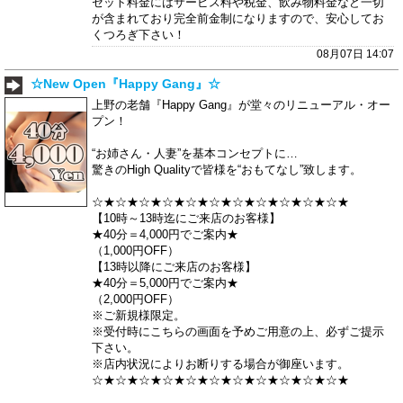
セット料金にはサービス料や税金、飲み物料金など一切
が含まれており完全前金制になりますので、安心してお
くつろぎ下さい！
08月07日 14:07
☆New Open『Happy Gang』☆
上野の老舗『Happy Gang』が堂々のリニューアル・オー
プン！
“お姉さん・人妻”を基本コンセプトに…
驚きのHigh Qualityで皆様を“おもてなし”致します。
☆★☆★☆★☆★☆★☆★☆★☆★☆★☆★☆★
【10時～13時迄にご来店のお客様】
★40分＝4,000円でご案内★
（1,000円OFF）
【13時以降にご来店のお客様】
★40分＝5,000円でご案内★
（2,000円OFF）
※ご新規様限定。
※受付時にこちらの画面を予めご用意の上、必ずご提示
下さい。
※店内状況によりお断りする場合が御座います。
☆★☆★☆★☆★☆★☆★☆★☆★☆★☆★☆★