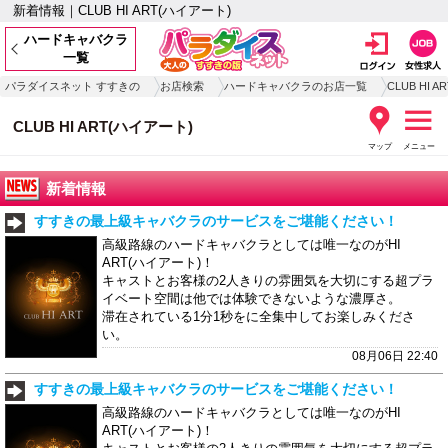
新着情報｜CLUB HI ART(ハイアート)
ハードキャバクラ
一覧
パラダイスネット すすきの
お店検索
ハードキャバクラのお店一覧
CLUB HI 
CLUB HI ART(ハイアート)
マップ
メニュー
新着情報
すすきの最上級キャバクラのサービスをご堪能ください！
高級路線のハードキャバクラとしては唯一なのがHI
ART(ハイアート)！
キャストとお客様の2人きりの雰囲気を大切にする超プラ
イベート空間は他では体験できないような濃厚さ。
滞在されている1分1秒をに全集中してお楽しみくださ
い。
08月06日 22:40
すすきの最上級キャバクラのサービスをご堪能ください！
高級路線のハードキャバクラとしては唯一なのがHI
ART(ハイアート)！