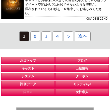
キャストとお客様の2人きりの雰囲気を大切にする超プラ
イベート空間は他では体験できないような濃厚さ。
滞在されている1分1秒をに全集中してお楽しみくださ
い。
08月03日 22:40
1
2
3
4
5
次へ
お店トップ
ブログ
キャスト
出勤情報
システム
クーポン
評価データ
モッティeye
口コミ
女性求人