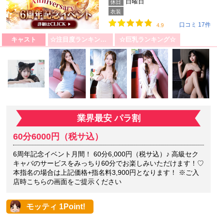
日曜日
休日
衣装
口コミ 17件
4.9
キャスト
☆注目度ランキング☆
☆巨乳ランキング☆
業界最安 パラ割
60分6000円（税サ込）
6周年記念イベント月間！ 60分6,000円（税サ込）♪ 高級セク
キャバのサービスをみっちり60分でお楽しみいただけます！♡
本指名の場合は上記価格+指名料3,900円となります！ ※ご入
店時こちらの画面をご提示ください
モッティ 1Point!