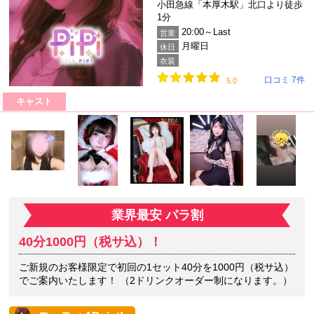
小田急線「本厚木駅」北口より徒歩
1分
20:00～Last
営業
月曜日
休日
衣装
口コミ 7件
5.0
キャスト
業界最安 パラ割
40分1000円（税サ込）！
ご新規のお客様限定で初回の1セット40分を1000円（税サ込）
でご案内いたします！ （2ドリンクオーダー制になります。）