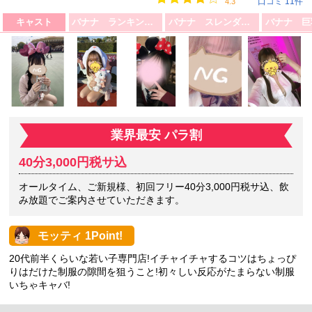
口コミ 11件
4.3
キャスト
バナナ ランキング上位5名紹介♪
バナナ スレンダーガール
業界最安 パラ割
40分3,000円税サ込
オールタイム、ご新規様、初回フリー40分3,000円税サ込、飲
み放題でご案内させていただきます。
モッティ 1Point!
20代前半くらいな若い子専門店!イチャイチャするコツはちょっぴ
りはだけた制服の隙間を狙うこと!初々しい反応がたまらない制服
いちゃキャバ!