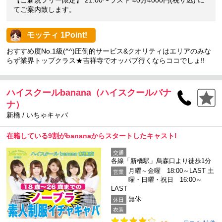
【ご新規フリー限定】 21:00〜ラスト 40分4000円(税サ込) に
てご案内致します。
モッティ 1Point!
おすすめ度No.1級(^^)圧倒的サービス&クオリティはエリアのみな
らず業界トップクラス★吉祥寺でオッパブ行くならココでしょ!!
ハイスクールbanana（ハイスクールバナ
ナ）
新橋 / いちゃキャバ
在籍している9割がbananaからスタートしたキャスト!
交通
各線「新橋駅」烏森口より徒歩1分
月曜～金曜 18:00～LAST 土
営業
曜・日曜・祝日 16:00～
LAST
無休
休日
衣装