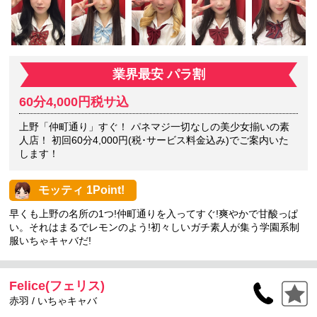
業界最安 パラ割
60分4,000円税サ込
上野「仲町通り」すぐ！ パネマジ一切なしの美少女揃いの素
人店！ 初回60分4,000円(税･サービス料金込み)でご案内いた
します！
モッティ 1Point!
早くも上野の名所の1つ!仲町通りを入ってすぐ!爽やかで甘酸っぱ
い。それはまるでレモンのよう!初々しいガチ素人が集う学園系制
服いちゃキャバだ!
Felice(フェリス)
赤羽 / いちゃキャバ