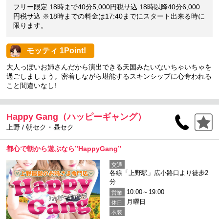
フリー限定 18時まで40分5,000円税サ込 18時以降40分6,000
円税サ込 ※18時までの料金は17:40までにスタート出来る時に
限ります。
モッティ 1Point!
大人っぽいお姉さんだから演出できる天国みたいないちゃいちゃを
過ごしましょう。密着しながら堪能するスキンシップに心奪われる
こと間違いなし!
Happy Gang（ハッピーギャング）
上野 / 朝セク・昼セク
都心で朝から遊ぶなら”HappyGang”
交通
各線「上野駅」広小路口より徒歩2
分
10:00～19:00
営業
月曜日
休日
衣装