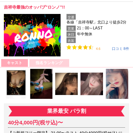
吉祥寺最強のオッパブ”ロンノ”!!
交通
各線「吉祥寺駅」北口より徒歩2分
21：00～LAST
営業
年中無休
休日
衣装
口コミ 8件
4.6
キャスト
指名ランキング
業界最安 パラ割
40分4,000円(税サ込)〜