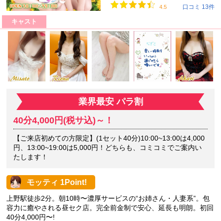
口コミ 13件
4.5
キャスト
業界最安 パラ割
40分4,000円(税サ込)～！
【ご来店初めての方限定】(1セット40分)10:00~13:00は4,000
円、13:00~19:00は5,000円！どちらも、コミコミでご案内い
たします！
モッティ 1Point!
上野駅徒歩2分。朝10時〜濃厚サービスの“お姉さん・人妻系”。包
容力に癒やされる昼セク店。完全前金制で安心、延長も明朗。初回
40分4,000円〜!