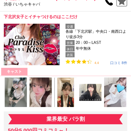
渋谷 / いちゃキャバ
下北沢女子とイチャつけるのはここだけ
交通
各線「下北沢駅」中央口・南西口よ
り徒歩3分
20：00～LAST
営業
年中無休
休日
衣装
口コミ 8件
4.4
キャスト
業界最安 パラ割
50分5,000円コミコミ～！