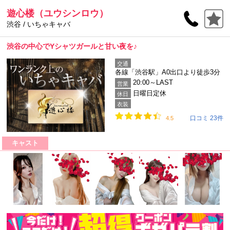
遊心楼（ユウシンロウ）
渋谷 / いちゃキャバ
渋谷の中心でYシャツガールと甘い夜を♪
交通
各線「渋谷駅」A0出口より徒歩3分
20:00～LAST
営業
日曜日定休
休日
衣装
口コミ 23件
4.5
キャスト