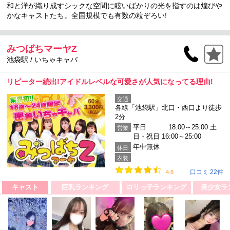
和と洋が織り成すシックな空間に眩いばかりの光を指すのは煌びや
かなキャストたち。全国規模でも有数の粒ぞろい!
みつばちマーヤZ
池袋駅 / いちゃキャバ
リピーター続出!アイドルレベルな可愛さが人気になってる理由!
交通
各線「池袋駅」北口・西口より徒歩
2分
平日 18:00～25:00 土
営業
日・祝日 16:00～25:00
年中無休
休日
衣装
口コミ 22件
4.6
キャスト
巨乳ランキング
ロリっ子ランキング
美少女ラ