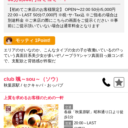
【初めてご来店のお客様限定】 OPEN〜22:00 50分/5,000円
22:00～LAST 50分/7,000円 ※税･サ･Tax込 ※ご指名の場合は
別途料金 ※ご来店の際にこちらの画面をご提示ください ※事
前にご提示頂いていない場合は通常料金となります
モッティ 1Point!
エリアのせいなのか、こんなタイプの女の子が夜働いているの!?っ
ていう真面目系美少女が多いぞ!ノーブラYシャツ真面目っ娘コンボ
で、支配欲と背徳感が炸裂だ
club 颯～sou～（ソウ）
秋葉原駅 / セクキャバ・おっパブ
上質を求めるお客様のための一軒
交通
各線「秋葉原駅」昭和通り口より徒
歩1分
20:00～LAST
営業