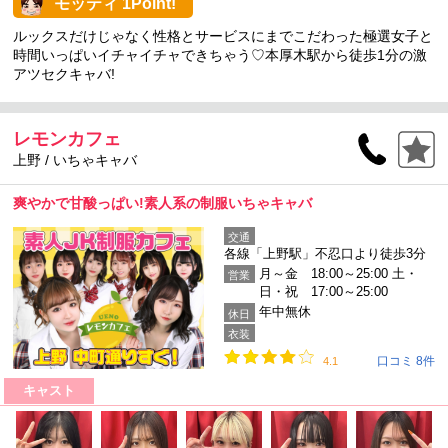
モッティ 1Point!
ルックスだけじゃなく性格とサービスにまでこだわった極選女子と
時間いっぱいイチャイチャできちゃう♡本厚木駅から徒歩1分の激
アツセクキャバ!
レモンカフェ
上野 / いちゃキャバ
爽やかで甘酸っぱい!素人系の制服いちゃキャバ
交通
各線「上野駅」不忍口より徒歩3分
月～金 18:00～25:00 土・
営業
日・祝 17:00～25:00
年中無休
休日
衣装
口コミ 8件
4.1
キャスト