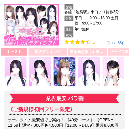
交通
各線「池袋駅」東口より徒歩3分
平日 9:00～18:00 土日
営業
祝 9:00～17:00
年中無休
休日
衣装
口コミ 65件
4.6
キャスト
指名ランキング
愛嬌満点癒され度ランキング
業界最安 パラ割
《ご新規様初回フリー限定》
オールタイム最安値でご案内！ ［40分コース］ 【OPEN〜
11:59】通常7,000円▶4,500円【12:00〜14:59】通常8,000円