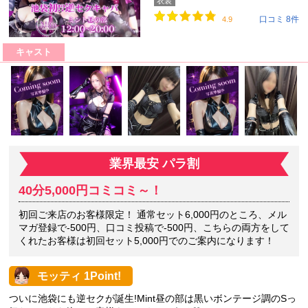
衣装
口コミ 8件
4.9
キャスト
業界最安 パラ割
40分5,000円コミコミ～！
初回ご来店のお客様限定！ 通常セット6,000円のところ、メル
マガ登録で-500円、口コミ投稿で-500円、こちらの両方をして
くれたお客様は初回セット5,000円でのご案内になります！
モッティ 1Point!
ついに池袋にも逆セクが誕生!Mint昼の部は黒いボンテージ調のSっ