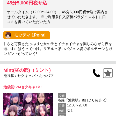
45分5,000円税サ込
オールタイム（12:00〜24:00）、45分5,000円税サ込で案内さ
せていただきます。 ※ご利用条件入店後パラダイスネトに口
コミを書いていただいた方
モッティ 1Point!
甘さと可愛さたっぷりな女の子とイチャイチャを楽しみながら夜を
過ごすにはうってつけ。リアルっぽいパジャマ姿でボルテージもガ
ンガン上がっていく!
Mint(昼の部)（ミント）
池袋駅 / セクキャバ・おっパブ
池袋初!?Mセクキャバ!!
交通
各線「池袋駅」西口より徒歩5分
12:00〜20:00
営業
なし
休日