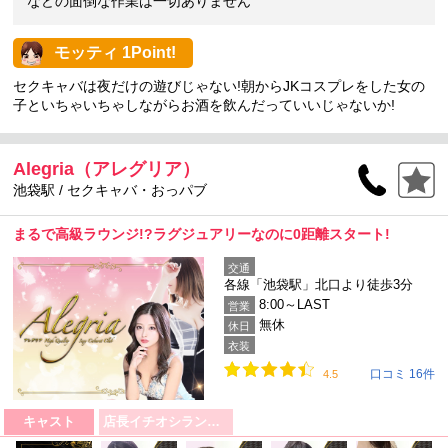
などの面倒な作業は一切ありません
モッティ 1Point!
セクキャバは夜だけの遊びじゃない!朝からJKコスプレをした女の
子といちゃいちゃしながらお酒を飲んだっていいじゃないか!
Alegria（アレグリア）
池袋駅 / セクキャバ・おっパブ
まるで高級ラウンジ!?ラグジュアリーなのに0距離スタート!
交通
各線「池袋駅」北口より徒歩3分
8:00～LAST
営業
無休
休日
衣装
口コミ 16件
4.5
キャスト
店長イチオシランキング！