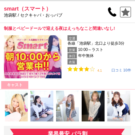
smart（スマート）
池袋駅 / セクキャバ・おっパブ
制服とベビードールで迎える夜はえっちなこと間違いなし!
交通
各線「池袋駅」北口より徒歩3分
10:00～ラスト
営業
年中無休
休日
衣装
口コミ 10件
4.1
キャスト
業界最安 パラ割