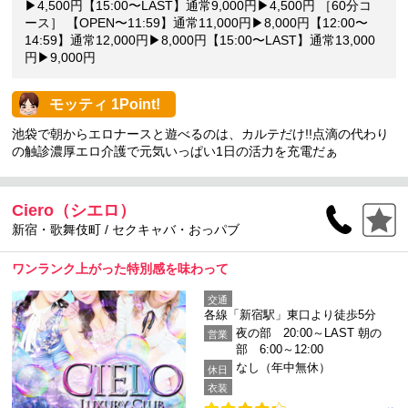
▶4,500円【15:00〜LAST】通常9,000円▶4,500円 ［60分コ
ース］ 【OPEN〜11:59】通常11,000円▶8,000円【12:00〜
14:59】通常12,000円▶8,000円【15:00〜LAST】通常13,000
円▶9,000円
モッティ 1Point!
池袋で朝からエロナースと遊べるのは、カルテだけ!!点滴の代わり
の触診濃厚エロ介護で元気いっぱい1日の活力を充電だぁ
Ciero（シエロ）
新宿・歌舞伎町 / セクキャバ・おっパブ
ワンランク上がった特別感を味わって
交通
各線「新宿駅」東口より徒歩5分
夜の部 20:00～LAST 朝の
営業
部 6:00～12:00
なし（年中無休）
休日
衣装