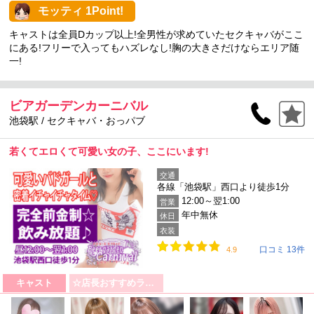
モッティ 1Point!
キャストは全員Dカップ以上!全男性が求めていたセクキャバがここ
にある!フリーで入ってもハズレなし!胸の大きさだけならエリア随
一!
ビアガーデンカーニバル
池袋駅 / セクキャバ・おっパブ
若くてエロくて可愛い女の子、ここにいます!
交通
各線「池袋駅」西口より徒歩1分
12:00～翌1:00
営業
年中無休
休日
衣装
口コミ 13件
4.9
キャスト
☆店長おすすめランキング☆