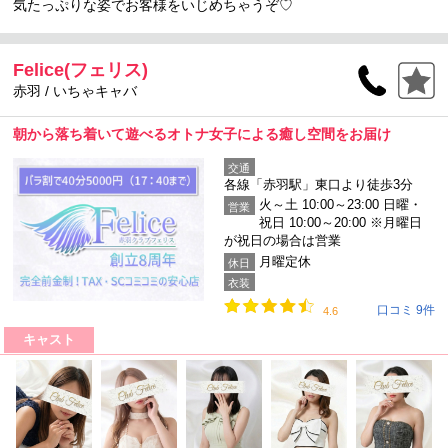
気たっぷりな姿でお客様をいじめちゃうぞ♡
Felice(フェリス)
赤羽 / いちゃキャバ
朝から落ち着いて遊べるオトナ女子による癒し空間をお届け
交通
各線「赤羽駅」東口より徒歩3分
火～土 10:00～23:00 日曜・
営業
祝日 10:00～20:00 ※月曜日
が祝日の場合は営業
月曜定休
休日
衣装
口コミ 9件
4.6
キャスト