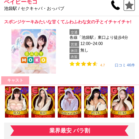
ベイビーモコ
池袋駅 / セクキャバ・おっパブ
スポンジケーキみたいな甘くてふわふわな女の子とイチャイチャ!
交通
各線「池袋駅」東口より徒歩4分
12:00~24:00
営業
無し
休日
衣装
口コミ 46件
4.7
キャスト
業界最安 パラ割