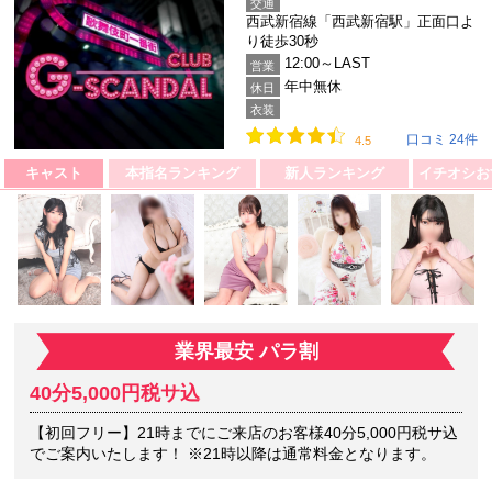
交通
西武新宿線「西武新宿駅」正面口よ
り徒歩30秒
12:00～LAST
営業
年中無休
休日
衣装
口コミ 24件
4.5
キャスト
本指名ランキング
新人ランキング
業界最安 パラ割
40分5,000円税サ込
【初回フリー】21時までにご来店のお客様40分5,000円税サ込
でご案内いたします！ ※21時以降は通常料金となります。