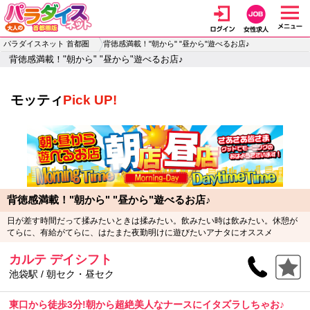
パラダイスネット 首都圏
背徳感満載！"朝から" "昼から"遊べるお店♪
背徳感満載！"朝から" "昼から"遊べるお店♪
モッティ
Pick UP!
背徳感満載！"朝から" "昼から"遊べるお店♪
日が差す時間だって揉みたいときは揉みたい。飲みたい時は飲みたい。休憩が
てらに、有給がてらに、はたまた夜勤明けに遊びたいアナタにオススメ
カルテ デイシフト
池袋駅 / 朝セク・昼セク
東口から徒歩3分!朝から超絶美人なナースにイタズラしちゃお♪