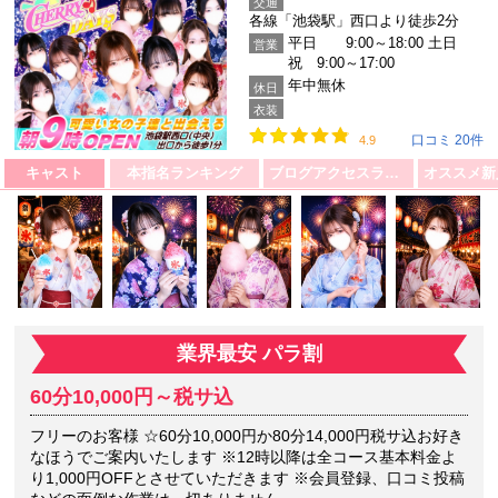
交通
各線「池袋駅」西口より徒歩2分
平日 9:00～18:00 土日
営業
祝 9:00～17:00
年中無休
休日
衣装
口コミ 20件
4.9
キャスト
本指名ランキング
ブログアクセスランキング
業界最安 パラ割
60分10,000円～税サ込
フリーのお客様 ☆60分10,000円か80分14,000円税サ込お好き
なほうでご案内いたします ※12時以降は全コース基本料金よ
り1,000円OFFとさせていただきます ※会員登録、口コミ投稿