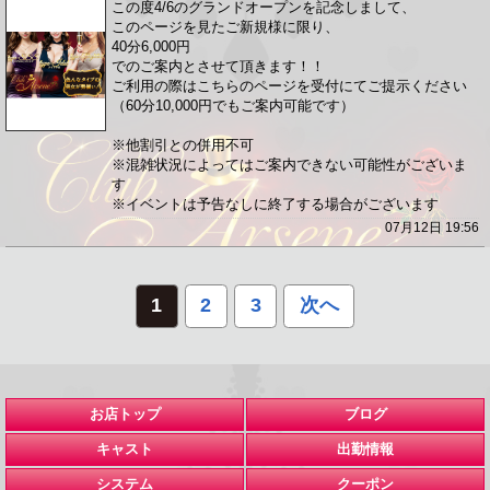
この度4/6のグランドオープンを記念しまして、
このページを見たご新規様に限り、
40分6,000円
でのご案内とさせて頂きます！！
ご利用の際はこちらのページを受付にてご提示ください
（60分10,000円でもご案内可能です）
※他割引との併用不可
※混雑状況によってはご案内できない可能性がございま
す
※イベントは予告なしに終了する場合がございます
07月12日 19:56
1
2
3
次へ
お店トップ
ブログ
キャスト
出勤情報
システム
クーポン