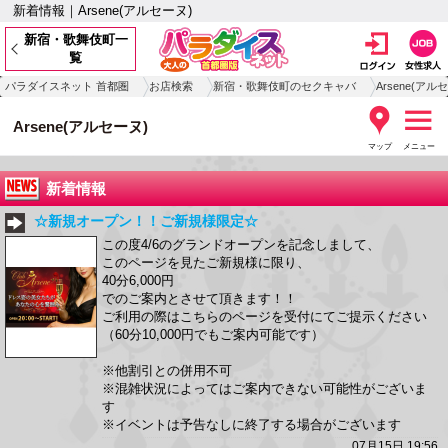
新着情報｜Arsene(アルセーヌ)
新宿・歌舞伎町一
覧
パラダイスネット 首都圏
お店検索
新宿・歌舞伎町のセクキャバ
Arsene(アル
Arsene(アルセーヌ)
マップ
メニュー
新着情報
☆新規オープン！！ご新規様限定☆
この度4/6のグランドオープンを記念しまして、
このページを見たご新規様に限り、
40分6,000円
でのご案内とさせて頂きます！！
ご利用の際はこちらのページを受付にてご提示ください
（60分10,000円でもご案内可能です）
※他割引との併用不可
※混雑状況によってはご案内できない可能性がございま
す
※イベントは予告なしに終了する場合がございます
07月15日 19:56