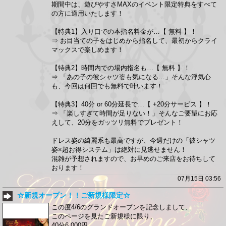
期間中は、遊びやすさMAXのイベント限定特典をすべて
の方に適用いたします！
【特典1】入り口での本指名料金が…【 無料 】！
⇒ お目当ての子をはじめから指名して、最初からクライ
マックスで楽しめます！
【特典2】時間内での場内指名も…【 無料 】！
⇒ 「あの子の彼シャツ姿も気になる…」そんな浮気心
も、今回は何回でも無料で叶います！
【特典3】40分 or 60分延長で…【 +20分サービス 】！
⇒ 「楽しすぎて時間が足りない！」そんなご要望にお応
えして、20分をガッツリ無料でプレゼント！
ドレス姿の綺麗系も最高ですが、今週だけの「彼シャツ
姿×超お得システム」は絶対に見逃せません！
混雑が予想されますので、お早めのご来店をお待ちして
おります！
07月15日 03:56
☆新規オープン！！ご新規様限定☆
この度4/6のグランドオープンを記念しまして、
このページを見たご新規様に限り、
40分6,000円