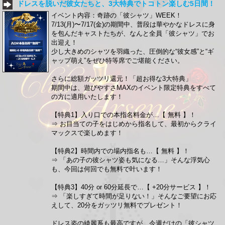
ドレスを脱いだ彼女たちと、3大特典でトコトン楽しむ5日間！
イベント内容：奇跡の「彼シャツ」WEEK！
7/13(月)〜7/17(金)の期間中、普段は華やかなドレスに身
を包んだキャストたちが、なんと全員「彼シャツ」でお
出迎え！
少し大きめのシャツを羽織った、圧倒的な“彼女感”と“ギ
ャップ萌え”をぜひ特等席でご堪能ください。
さらに総額ガッツリ還元！「超お得な3大特典」
期間中は、遊びやすさMAXのイベント限定特典をすべて
の方に適用いたします！
【特典1】入り口での本指名料金が…【 無料 】！
⇒ お目当ての子をはじめから指名して、最初からクライ
マックスで楽しめます！
【特典2】時間内での場内指名も…【 無料 】！
⇒ 「あの子の彼シャツ姿も気になる…」そんな浮気心
も、今回は何回でも無料で叶います！
【特典3】40分 or 60分延長で…【 +20分サービス 】！
⇒ 「楽しすぎて時間が足りない！」そんなご要望にお応
えして、20分をガッツリ無料でプレゼント！
ドレス姿の綺麗系も最高ですが、今週だけの「彼シャツ