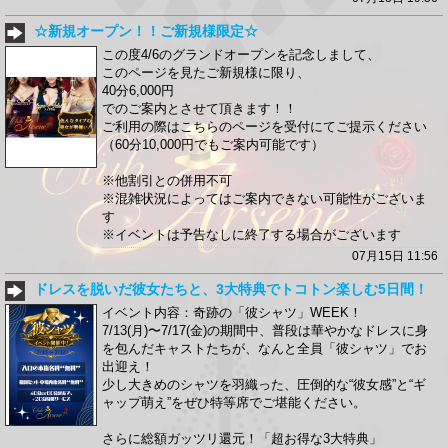
☆新規オープン！！ご新規様限定☆
この度4/6のグランドオープンを記念しまして、
このページを見たご新規様に限り、
40分6,000円
でのご案内とさせて頂きます！！
ご利用の際はこちらのページを受付にてご提示ください
（60分10,000円でもご案内可能です）
※他割引との併用不可
※混雑状況によってはご案内できない可能性がございま
す
※イベントは予告なしに終了する場合がございます
07月15日 11:56
ドレスを脱いだ彼女たちと、3大特典でトコトン楽しむ5日間！
イベント内容：奇跡の「彼シャツ」WEEK！
7/13(月)〜7/17(金)の期間中、普段は華やかなドレスに身
を包んだキャストたちが、なんと全員「彼シャツ」でお
出迎え！
少し大きめのシャツを羽織った、圧倒的な“彼女感”と“ギ
ャップ萌え”をぜひ特等席でご堪能ください。
さらに総額ガッツリ還元！「超お得な3大特典」